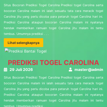
Situs Bocoran Prediksi Togel Carolina Prediksi togel Carolina serta
bocoran Carolina malam ini ialah sesuatu tata cara meracik togel
Carolina jitu yang perlu dicoba para petaruh togel Carolina hari ini.
Prediksi Carolina ataupun bocoran Carolina malam ini nyatanya
hendak memberikan ramuan togel Carolina jitu malam ini tentu
tembus. Umumnya prediksi . . .
Lihat selengkapnya
PREDIKSI TOGEL CAROLINA
29 Juli 2026
master@admin
Situs Bocoran Prediksi Togel Carolina Prediksi togel Carolina serta
bocoran Carolina malam ini ialah sesuatu tata cara meracik togel
Carolina jitu yang perlu dicoba para petaruh togel Carolina hari ini.
Prediksi Carolina ataupun bocoran Carolina malam ini nyatanya
hendak memberikan ramuan togel Carolina jitu malam ini tentu
tembus. Umumnya prediksi . . .