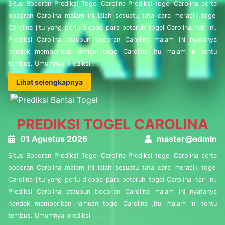
Situs Bocoran Prediksi Togel Carolina Prediksi togel Carolina serta
bocoran Carolina malam ini ialah sesuatu tata cara meracik togel
Carolina jitu yang perlu dicoba para petaruh togel Carolina hari ini.
Prediksi Carolina ataupun bocoran Carolina malam ini nyatanya
hendak memberikan ramuan togel Carolina jitu malam ini tentu
tembus. Umumnya prediksi . . .
Lihat selengkapnya
PREDIKSI TOGEL CAROLINA
01 Agustus 2026
master@admin
Situs Bocoran Prediksi Togel Carolina Prediksi togel Carolina serta
bocoran Carolina malam ini ialah sesuatu tata cara meracik togel
Carolina jitu yang perlu dicoba para petaruh togel Carolina hari ini.
Prediksi Carolina ataupun bocoran Carolina malam ini nyatanya
hendak memberikan ramuan togel Carolina jitu malam ini tentu
tembus. Umumnya prediksi . . .