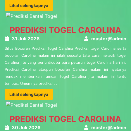
Lihat selengkapnya
PREDIKSI TOGEL CAROLINA
31 Juli 2026
master@admin
Situs Bocoran Prediksi Togel Carolina Prediksi togel Carolina serta
bocoran Carolina malam ini ialah sesuatu tata cara meracik togel
Carolina jitu yang perlu dicoba para petaruh togel Carolina hari ini.
Prediksi Carolina ataupun bocoran Carolina malam ini nyatanya
hendak memberikan ramuan togel Carolina jitu malam ini tentu
tembus. Umumnya prediksi . . .
Lihat selengkapnya
PREDIKSI TOGEL CAROLINA
30 Juli 2026
master@admin