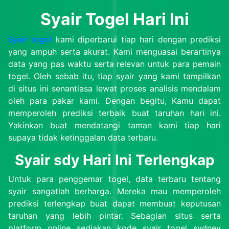
Syair Togel Hari Ini
Syair togel
kami diperbarui tiap hari dengan prediksi
yang ampuh serta akurat. Kami menguasai berartinya
data yang pas waktu serta relevan untuk para pemain
togel. Oleh sebab itu, tiap syair yang kami tampilkan
di situs ini senantiasa lewat proses analisis mendalam
oleh para pakar kami. Dengan begitu, Kamu dapat
memperoleh prediksi terbaik buat taruhan hari ini.
Yakinkan buat mendatangi taman kami tiap hari
supaya tidak ketinggalan data terbaru.
Syair sdy Hari Ini Terlengkap
Untuk para penggemar togel, data terbaru tentang
syair sangatlah berharga. Mereka mau memperoleh
prediksi terlengkap buat dapat membuat keputusan
taruhan yang lebih pintar. Sebagian situs serta
platform online sediakan kode syair togel sydney