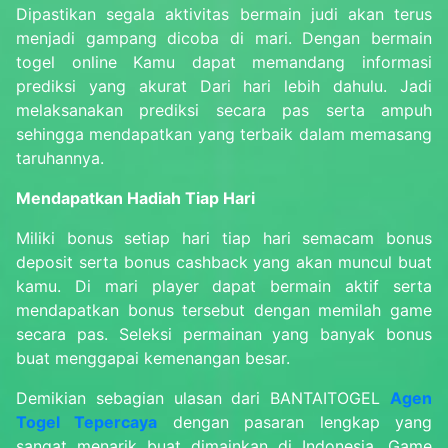
Dipastikan segala aktivitas bermain judi akan terus
menjadi gampang dicoba di mari. Dengan bermain
togel online Kamu dapat memandang informasi
prediksi yang akurat Dari hari lebih dahulu. Jadi
melaksanakan prediksi secara pas serta ampuh
sehingga mendapatkan yang terbaik dalam memasang
taruhannya.
Mendapatkan Hadiah Tiap Hari
Miliki bonus setiap hari tiap hari semacam bonus
deposit serta bonus cashback yang akan muncul buat
kamu. Di mari player dapat bermain aktif serta
mendapatkan bonus tersebut dengan memilah game
secara pas. Seleksi permainan yang banyak bonus
buat menggapai kemenangan besar.
Demikian sebagian ulasan dari BANTAITOGEL
Agen
Togel Tepercaya
dengan pasaran lengkap yang
sangat menarik buat dimainkan di Indonesia. Game