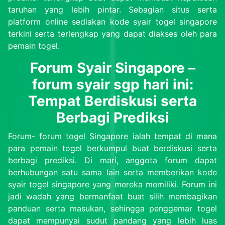
taruhan yang lebih pintar. Sebagian situs serta
platform online sediakan kode syair togel singapore
terkini serta terlengkap yang dapat diakses oleh para
pemain togel.
Forum Syair Singapore –
forum syair sgp hari ini:
Tempat Berdiskusi serta
Berbagi Prediksi
Forum- forum togel Singapore ialah tempat di mana
para pemain togel berkumpul buat berdiskusi serta
berbagi prediksi. Di mari, anggota forum dapat
berhubungan satu sama lain serta memberikan kode
syair togel singapore yang mereka memiliki. Forum ini
jadi wadah yang bermanfaat buat silih membagikan
panduan serta masukan, sehingga penggemar togel
dapat mempunyai sudut pandang yang lebih luas