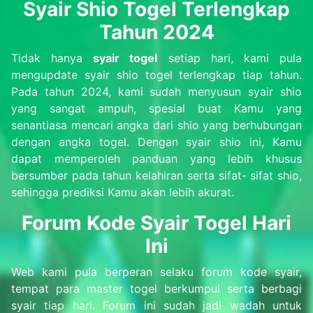
Syair Shio Togel Terlengkap
Tahun 2024
Tidak hanya
syair togel
setiap hari, kami pula
mengupdate syair shio togel terlengkap tiap tahun.
Pada tahun 2024, kami sudah menyusun syair shio
yang sangat ampuh, spesial buat Kamu yang
senantiasa mencari angka dari shio yang berhubungan
dengan angka togel. Dengan syair shio ini, Kamu
dapat memperoleh panduan yang lebih khusus
bersumber pada tahun kelahiran serta sifat- sifat shio,
sehingga prediksi Kamu akan lebih akurat.
Forum Kode Syair Togel Hari
Ini
Web kami pula berperan selaku forum kode syair,
tempat para master togel berkumpul serta berbagi
syair tiap hari. Forum ini sudah jadi wadah untuk