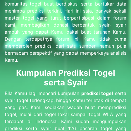
komunitas togel buat berdiskusi serta bertukar data
menimpa prediksi terkini. Hari ini saja, banyak sekali
master togel yang turut berpartisipasi dalam forum
kami, membagikan donasi berbentuk syair- syair
ampuh yang dapat Kamu pakai buat taruhan Kamu.
Dengan terdapatnya forum ini, Kamu tidak cuma
memperoleh prediksi dari satu sumber, namun pula
bermacam perspektif yang dapat memperkaya analisis
Kamu.
Kumpulan Prediksi Togel
serta Syair
Bila Kamu lagi mencari kumpulan
prediksi togel
serta
syair togel terlengkap, hingga Kamu terletak di tempat
yang pas. Kami sediakan wadah buat memprediksi
togel, mulai dari togel lokal sampai togel WLA yang
terdapat di Indonesia. Kami sudah mengumpulkan
prediksi serta syair buat 126 pasaran togel yang