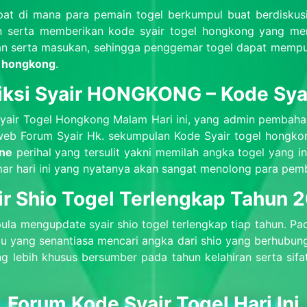
t di mana para pemain togel berkumpul buat berdiskusi 
 serta memberikan kode syair togel hongkong yang mer
an serta masukan, sehingga penggemar togel dapat mempun
l hongkong
.
iksi Syair HONGKONG – Kode Sya
Syair Togel Hongkong Malam Hari ini, yang admin pembaha
b Forum Syair Hk. sekumpulan Kode Syair togel hongkong
ine
perihal yang tersulit yakni memilah angka togel yang ing
r hari ini yang nyatanya akan sangat menolong para pemb
ir Shio Togel Terlengkap Tahun 
pula mengupdate syair shio togel terlengkap tiap tahun. P
u yang senantiasa mencari angka dari shio yang berhubun
lebih khusus bersumber pada tahun kelahiran serta sifat
Forum Kode Syair Togel Hari Ini