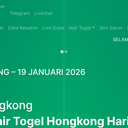
ber
Telegram
Livechat
el
Data Keluaran
Live Draw
Alat Togel
Slot Gacor
SELAMAT DAT
G – 19 JANUARI 2026
ir Togel Hongkong Hari