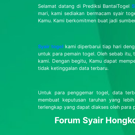
Selamat datang di Prediksi BantaiTogel
S
mari, kami sediakan bermacam syair tog
Kamu. Kami berkomitmen buat jadi sumber 
Syair togel
kami diperbarui tiap hari den
untuk para pemain togel. Oleh sebab itu, 
kami. Dengan begitu, Kamu dapat mempero
tidak ketinggalan data terbaru.
Untuk para penggemar togel, data terb
membuat keputusan taruhan yang lebih p
terlengkap yang dapat diakses oleh para 
Forum Syair Hongkon