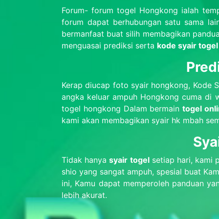
Forum- forum togel Hongkong ialah tempa
forum dapat berhubungan satu sama lain
bermanfaat buat silih membagikan pandu
menguasai prediksi serta
kode syair toge
Pred
Kerap diucap foto syair hongkong, Kode 
angka keluar ampuh Hongkong cuma di we
togel hongkong Dalam bermain
togel onl
kami akan membagikan syair hk mbah sema
Sya
Tidak hanya
syair togel
setiap hari, kami 
shio yang sangat ampuh, spesial buat Kam
ini, Kamu dapat memperoleh panduan yang 
lebih akurat.