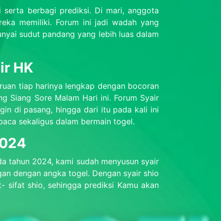
serta berbagi prediksi. Di mari, anggota
eka memiliki. Forum ini jadi wadah yang
yai sudut pandang yang lebih luas dalam
ir HK
ruan tiap harinya lengkap dengan bocoran
 Siang Sore Malam Hari ini. Forum Syair
in di pasang, hingga dari itu pada kali ini
aca sekaligus dalam bermain togel.
2024
ada tahun 2024, kami sudah menyusun syair
gan dengan angka togel. Dengan syair shio
- sifat shio, sehingga prediksi Kamu akan