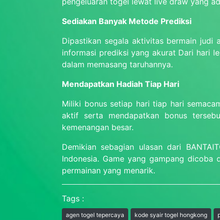
pengeluaran togel lewat live draw yang ad
Sediakan Banyak Metode Prediksi
Dipastikan segala aktivitas bermain ju
informasi prediksi yang akurat Dari hari
dalam memasang taruhannya.
Mendapatkan Hadiah Tiap Hari
Miliki bonus setiap hari tiap hari sema
aktif serta mendapatkan bonus terse
kemenangan besar.
Demikian sebagian ulasan dari BANTA
Indonesia. Game yang gampang dicoba d
permainan yang menarik.
Tags :
agen togel tepercaya
kode syair togel hongkong