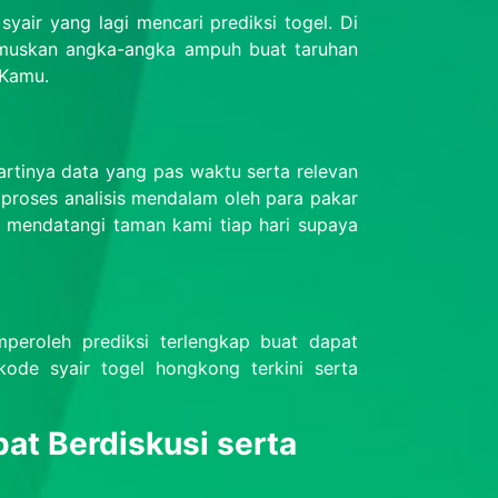
yair yang lagi mencari prediksi togel. Di
rumuskan angka-angka ampuh buat taruhan
 Kamu.
artinya data yang pas waktu serta relevan
t proses analisis mendalam oleh para pakar
t mendatangi taman kami tiap hari supaya
peroleh prediksi terlengkap buat dapat
kode syair togel hongkong terkini serta
pat Berdiskusi serta