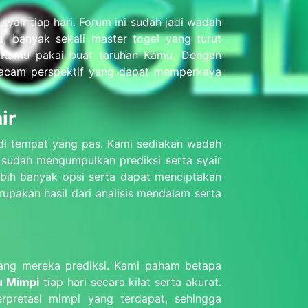
yair tiap hari. Forum ini sudah jadi wadah
ja, banyak sekali master togel yang turut
t Kamu pakai buat taruhan Kamu. Dengan
rmacam perspektif yang dapat memperkaya
ir
 di tempat yang pas. Kami sediakan wadah
i sudah mengumpulkan prediksi serta syair
bih banyak opsi serta dapat menciptakan
upakan hasil dari analisis mendalam serta
yang mereka prediksi. Kami paham betapa
u Mimpi
tiap hari secara kilat serta akurat.
pretasi mimpi yang terdapat, sehingga