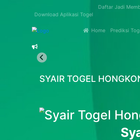
Daftar Jadi Mem
Download Aplikasi Togel
Home
Prediksi Tog
SYAIR TOGEL HONGKON
Sya