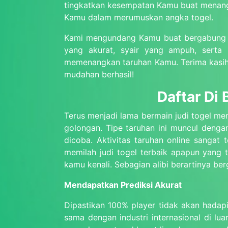
tingkatkan kesempatan Kamu buat menang.
Kamu dalam merumuskan angka togel.
Kami mengundang Kamu buat bergabung d
yang akurat, syair yang ampuh, sert
memenangkan taruhan Kamu. Terima kasih
mudahan berhasil!
Daftar Di
Terus menjadi lama bermain judi togel m
golongan. Tipe taruhan ini muncul deng
dicoba. Aktivitas taruhan online sanga
memilah judi togel terbaik apapun yang 
kamu kenali. Sebagian alibi berartinya b
Mendapatkan Prediksi Akurat
Dipastikan 100% player tidak akan hadapi
sama dengan industri internasional di lu