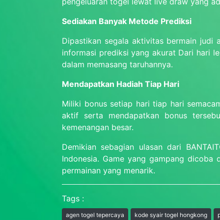
pengeluaran togel lewat live draw yang ad
Sediakan Banyak Metode Prediksi
Dipastikan segala aktivitas bermain ju
informasi prediksi yang akurat Dari hari
dalam memasang taruhannya.
Mendapatkan Hadiah Tiap Hari
Miliki bonus setiap hari tiap hari sema
aktif serta mendapatkan bonus terse
kemenangan besar.
Demikian sebagian ulasan dari BANTA
Indonesia. Game yang gampang dicoba d
permainan yang menarik.
Tags :
agen togel tepercaya
kode syair togel hongkong