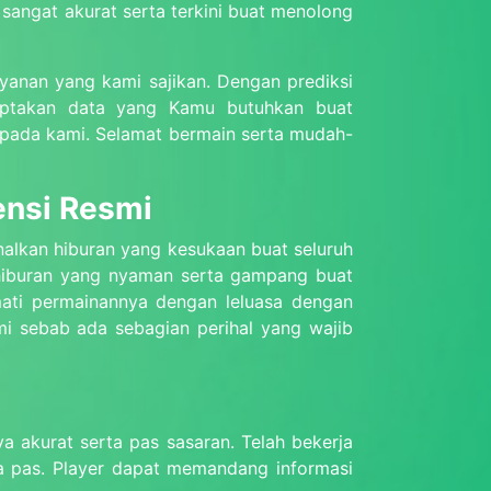
angat akurat serta terkini buat menolong
nan yang kami sajikan. Dengan prediksi
iptakan data yang Kamu butuhkan buat
pada kami. Selamat bermain serta mudah-
ensi Resmi
alkan hiburan yang kesukaan buat seluruh
 hiburan yang nyaman serta gampang buat
mati permainannya dengan leluasa dengan
mi sebab ada sebagian perihal yang wajib
a akurat serta pas sasaran. Telah bekerja
ara pas. Player dapat memandang informasi