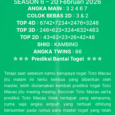
SEASON 6 – 20 Februari 2026
ANGKA MAIN
:
3 2 4 6 7
COLOK BEBAS 2D
:
3 & 2
TOP 4D
:
6742*7234*2476*3246
TOP 3D
:
246*623*324*632*463
TOP 2D
:
43*62*23*26*42*46
SHIO
:
KAMBING
ANGKA TWINS
:
66
☆☆☆
Prediksi Bantai Togel
☆☆☆
Tetapi saat sebelum kamu berupaya togel Toto Macau
jitu malam ini tentu tembus yang diberikan oleh
master, lebih diutamakan kembali prediksi togel Toto
Macau jitu masing masing. Bocoran Toto Macau serta
prediksi Toto Macau tidak terdapat yang sempurna,
cuma saja angka ampuh yang terbuat dihitung
bersumber pada rumus para master togel yang telah