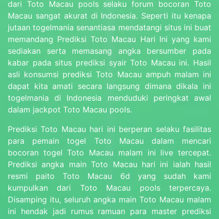
dari Toto Macau pools selaku forum bocoran Toto
Macau sangat akurat di Indonesia. Seperti itu kenapa
jutaan togelmania senantiasa mendatangi situs ini buat
memandang Prediksi Toto Macau Hari Ini yang kami
sediakan serta memasang angka bersumber pada
kabar pada situs prediksi syair Toto Macau ini. Hasil
asli konsumsi prediksi Toto Macau ampuh malam ini
dapat kita amati secara langsung dimana dikala ini
togelmania di Indonesia menduduki peringkat awal
dalam jackpot Toto Macau pools.
Prediksi Toto Macau hari ini berperan selaku fasilitas
para pemain togel Toto Macau dalam mencari
bocoran togel Toto Macau malam ini live tercepat.
Prediksi angka main Toto Macau hari ini ialah hasil
resmi paito Toto Macau 6d yang sudah kami
kumpulkan dari Toto Macau pools terpercaya.
Disamping itu, seluruh angka main Toto Macau malam
ini hendak jadi rumus ramuan para master prediksi