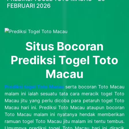
FEBRUARI 2026
Situs Bocoran
Prediksi Togel Toto
Macau
Prediksi togel Toto Macau
serta bocoran Toto Macau
malam ini ialah sesuatu tata cara meracik togel Toto
Macau jitu yang perlu dicoba para petaruh togel Toto
Macau hari ini. Prediksi Toto Macau ataupun bocoran
Toto Macau malam ini nyatanya hendak memberikan
ramuan togel Toto Macau jitu malam ini tentu tembus.
Umumnya prediksi togel Toto Macau hari ini diracik