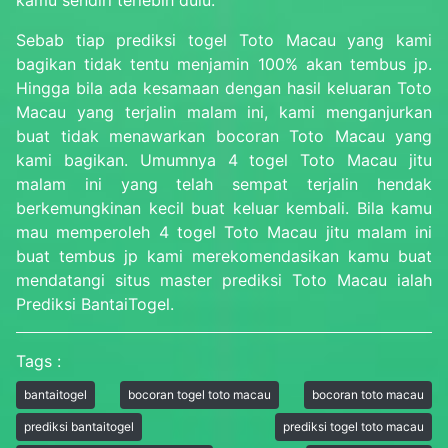
kamu sendiri terlebih dulu.
Sebab tiap prediksi togel Toto Macau yang kami
bagikan tidak tentu menjamin 100% akan tembus jp.
Hingga bila ada kesamaan dengan hasil keluaran Toto
Macau yang terjalin malam ini, kami menganjurkan
buat tidak menawarkan bocoran Toto Macau yang
kami bagikan. Umumnya 4 togel Toto Macau jitu
malam ini yang telah sempat terjalin hendak
berkemungkinan kecil buat keluar kembali. Bila kamu
mau memperoleh 4 togel Toto Macau jitu malam ini
buat tembus jp kami merekomendasikan kamu buat
mendatangi situs master prediksi Toto Macau ialah
Prediksi BantaiTogel.
Tags :
bantaitogel
bocoran togel toto macau
bocoran toto macau
prediksi bantaitogel
prediksi togel toto macau