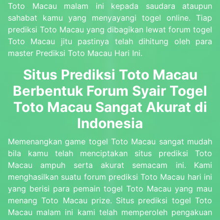
Toto Macau malam ini kepada saudara ataupun
sahabat kamu yang menyayangi togel online. Tiap
prediksi Toto Macau yang dibagikan lewat forum togel
Toto Macau jitu pastinya telah dihitung oleh para
master Prediksi Toto Macau Hari Ini.
Situs Prediksi Toto Macau
Berbentuk Forum Syair Togel
Toto Macau Sangat Akurat di
Indonesia
Memenangkan game togel Toto Macau sangat mudah
bila kamu telah menciptakan situs prediksi Toto
Macau ampuh serta akurat semacam ini. Kami
menghasilkan suatu forum prediksi Toto Macau hari ini
yang berisi para pemain togel Toto Macau yang mau
menang Toto Macau prize. Situs prediksi togel Toto
Macau malam ini kami telah memperoleh pengakuan