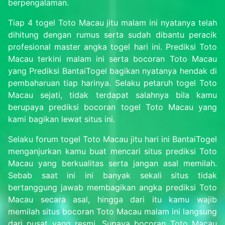
berpengalaman.
Tiap 4 togel Toto Macau jitu malam ini nyatanya telah
dihitung dengan rumus serta sudah dibantu peracik
profesional master angka togel hari ini. Prediksi Toto
Macau terkini malam ini serta bocoran Toto Macau
yang Prediksi BantaiTogel bagikan nyatanya hendak di
pembaharuan tiap harinya. Selaku petaruh togel Toto
Macau sejati, tidak terdapat salahnya bila kamu
berupaya prediksi bocoran togel Toto Macau yang
kami bagikan lewat situs ini.
Selaku forum togel Toto Macau jitu hari ini BantaiTogel
menganjurkan kamu buat mencari situs prediksi Toto
Macau yang berkualitas serta jangan asal memilah.
Sebab saat ini ini banyak sekali situs tidak
bertanggung jawab membagikan angka prediksi Toto
Macau secara asal, hingga dari itu kamu wajib
memilah situs bocoran Toto Macau malam ini langsung
dari pusat yang resmi. Supaya bocoran Toto Macau