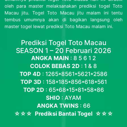
oleh para master melaksanakan prediksi togel Toto
Macau jitu. Togel Toto Macau jitu malam ini tentu
tembus umumnya akan di bagikan langsung oleh
master togel lewat prediksi Toto Macau malam ini.
Prediksi Togel Toto Macau
SEASON 1 – 20 Februari 2026
ANGKA MAIN
:
8 5 6 1 2
COLOK BEBAS 2D
:
1 & 8
TOP 4D
:
1265*8561*5621*2586
TOP 3D
:
158*185*856*618*561
TOP 2D
:
65*68*15*81*58*86
SHIO
:
AYAM
ANGKA TWINS
:
66
☆☆☆
Prediksi Bantai Togel
☆☆☆