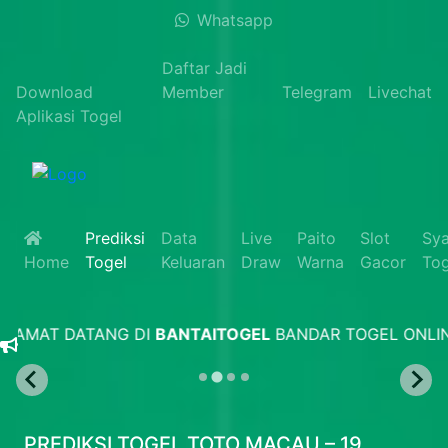
Whatsapp
Daftar Jadi
Download
Member
Telegram
Livechat
Aplikasi Togel
Prediksi
Data
Live
Paito
Slot
Sya
Home
Togel
Keluaran
Draw
Warna
Gacor
Tog
T DATANG DI
BANTAI
TOGEL
BANDAR TOGEL ONLINE DAN 
PREDIKSI TOGEL TOTO MACAU – 19