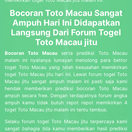
memikirkan togel Toto Macau jitu malam ini.
Bocoran Toto Macau Sangat
Ampuh Hari Ini Didapatkan
Langsung Dari Forum Togel
Toto Macau jitu
Bocoran Toto Macau
serta prediksi Toto Macau
malam ini nyatanya lumayan menolong para bettor
togel Toto Macau yang telah kesusahan memikirkan
togel Toto Macau jitu hari ini. Lewat forum togel Toto
Macau jitu sangat ampuh malam ini pasti saja kami
hendak memberikan prediksi bocoran Toto Macau
ampuh secara free. Dengan terdapatnya forum angka
ampuh kamu tidak butuh repot repot memikirkan 4
togel Toto Macau jitu malam ini tentu tembus.
Selaku forum togel Toto Macau jitu terpercaya kami
sangat bahagia bila kamu memberikan hasil prediksi