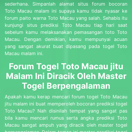
sederhana. Simpanlah alamat situs forum bocoran
Toto Macau malam ini supaya kamu tidak nyasar ke
forum paito warna Toto Macau yang salah. Sehabis itu
kunjungi situs prediksi Toto Macau tiap hari saat
sebelum kamu melaksanakan pemasangan toto Toto
Macau. Dengan demikian, kamu mempunyai acuan
yang sangat akurat buat dipasang pada togel Toto
Macau malam ini.
Forum Togel Toto Macau jitu
Malam Ini Diracik Oleh Master
Togel Berpengalaman
Apakah kamu kerap mencari forum togel Toto Macau
jitu malam ini buat memperoleh bocoran prediksi togel
Toto Macau? Nah disinilah tempat yang sangat pas
bila kamu mencari rumus serta angka prediksi Toto
Macau sangat ampuh yang diracik oleh master togel