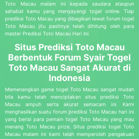
Toto Macau malam ini kepada saudara ataupun
sahabat kamu yang menyayangi togel online. Tiap
prediksi Toto Macau yang dibagikan lewat forum togel
Toto Macau jitu pastinya telah dihitung oleh para
master Prediksi Toto Macau Hari Ini.
Situs Prediksi Toto Macau
Berbentuk Forum Syair Togel
Toto Macau Sangat Akurat di
Indonesia
Memenangkan game togel Toto Macau sangat mudah
bila kamu telah menciptakan situs prediksi Toto
Macau ampuh serta akurat semacam ini. Kami
menghasilkan suatu forum prediksi Toto Macau hari ini
yang berisi para pemain togel Toto Macau yang mau
menang Toto Macau prize. Situs prediksi togel Toto
Macau malam ini kami telah memperoleh pengakuan