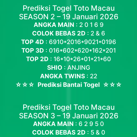
Prediksi Togel Toto Macau
SEASON 2 – 19 Januari 2026
ANGKA MAIN
:
2 0 1 6 9
COLOK BEBAS 2D
:
2 & 6
TOP 4D
:
6910*2016*9021*0196
TOP 3D
:
016*602*620*162*201
TOP 2D
:
16*10*26*01*21*60
SHIO
:
ANJING
ANGKA TWINS
:
22
☆☆☆
Prediksi Bantai Togel
☆☆☆
Prediksi Togel Toto Macau
SEASON 3 – 19 Januari 2026
ANGKA MAIN
:
6 2 9 5 0
COLOK BEBAS 2D
:
5 & 0