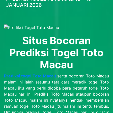
JANUARI 2026
Situs Bocoran
Prediksi Togel Toto
Macau
Prediksi togel Toto Macau
serta bocoran Toto Macau
malam ini ialah sesuatu tata cara meracik togel Toto
Macau jitu yang perlu dicoba para petaruh togel Toto
Macau hari ini. Prediksi Toto Macau ataupun bocoran
Toto Macau malam ini nyatanya hendak memberikan
ramuan togel Toto Macau jitu malam ini tentu tembus.
Umumnya prediksi togel Toto Macau hari ini diracik