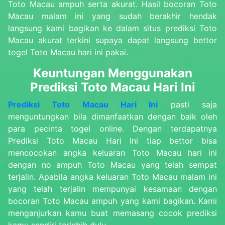
Toto Macau ampuh serta akurat. Hasil bocoran Toto
Macau malam ini yang sudah berakhir hendak
langsung kami bagikan ke dalam situs prediksi Toto
Macau akurat terkini supaya dapat langsung bettor
togel Toto Macau hari ini pakai.
Keuntungan Menggunakan
Prediksi Toto Macau Hari Ini
Prediksi Toto Macau Hari Ini
pasti saja
menguntungkan bila dimanfaatkan dengan baik oleh
para pecinta togel online. Dengan terdapatnya
Prediksi Toto Macau Hari Ini tiap bettor bisa
mencocokan angka keluaran Toto Macau hari ini
dengan no ampuh Toto Macau yang telah sempat
terjalin. Apabila angka keluaran Toto Macau malam ini
yang telah terjalin mempunyai kesamaan dengan
bocoran Toto Macau ampuh yang kami bagikan. Kami
menganjurkan kamu buat memasang cocok prediksi