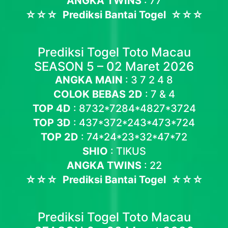
ANGKA TWINS
:
77
☆☆☆
Prediksi Bantai Togel
☆☆☆
Prediksi Togel Toto Macau
SEASON 5 – 02 Maret 2026
ANGKA MAIN
:
3 7 2 4 8
COLOK BEBAS 2D
:
7 & 4
TOP 4D
:
8732*7284*4827*3724
TOP 3D
:
437*372*243*473*724
TOP 2D
:
74*24*23*32*47*72
SHIO
:
TIKUS
ANGKA TWINS
:
22
☆☆☆
Prediksi Bantai Togel
☆☆☆
Prediksi Togel Toto Macau