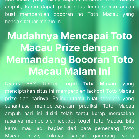
ampuh, kamu dapat pakai situs kami selaku acuan
buat memperoleh bocoran no Toto Macau yang
hendak keluar malam ini.
Mudahnya Mencapai Toto
Macau Prize dengan
Memandang Bocoran Toto
Macau Malam Ini
Nyaris 99% bettor
togel Toto Macau
yang
menciptakan situs ini memperoleh jackpot Toto Macau
prize tiap harinya. Paling utama buat togelers yang
senantiasa mempercayakan prediksi Toto Macau
ampuh hari ini disini telah tentu kerap merasakan
rasanya memperoleh jackpot togel Toto Macau. Bila
kamu mau jadi bagian dari para pemenang Toto
Macau prize, triknya sangat gampang serta