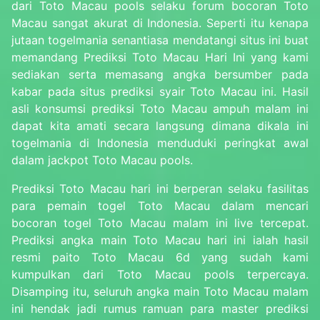
dari Toto Macau pools selaku forum bocoran Toto
Macau sangat akurat di Indonesia. Seperti itu kenapa
jutaan togelmania senantiasa mendatangi situs ini buat
memandang Prediksi Toto Macau Hari Ini yang kami
sediakan serta memasang angka bersumber pada
kabar pada situs prediksi syair Toto Macau ini. Hasil
asli konsumsi prediksi Toto Macau ampuh malam ini
dapat kita amati secara langsung dimana dikala ini
togelmania di Indonesia menduduki peringkat awal
dalam jackpot Toto Macau pools.
Prediksi Toto Macau hari ini berperan selaku fasilitas
para pemain togel Toto Macau dalam mencari
bocoran togel Toto Macau malam ini live tercepat.
Prediksi angka main Toto Macau hari ini ialah hasil
resmi paito Toto Macau 6d yang sudah kami
kumpulkan dari Toto Macau pools terpercaya.
Disamping itu, seluruh angka main Toto Macau malam
ini hendak jadi rumus ramuan para master prediksi