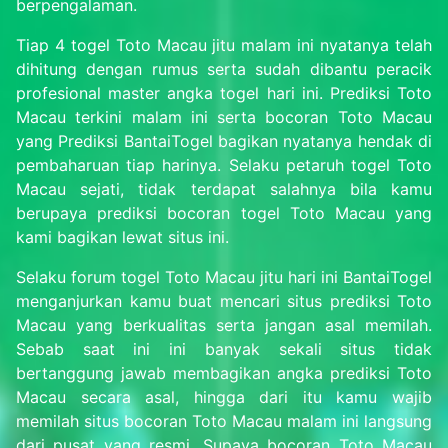
berpengalaman.
Tiap 4 togel Toto Macau jitu malam ini nyatanya telah
dihitung dengan rumus serta sudah dibantu peracik
profesional master angka togel hari ini. Prediksi Toto
Macau terkini malam ini serta bocoran Toto Macau
yang Prediksi BantaiTogel bagikan nyatanya hendak di
pembaharuan tiap harinya. Selaku petaruh togel Toto
Macau sejati, tidak terdapat salahnya bila kamu
berupaya prediksi bocoran togel Toto Macau yang
kami bagikan lewat situs ini.
Selaku forum togel Toto Macau jitu hari ini BantaiTogel
menganjurkan kamu buat mencari situs prediksi Toto
Macau yang berkualitas serta jangan asal memilah.
Sebab saat ini ini banyak sekali situs tidak
bertanggung jawab membagikan angka prediksi Toto
Macau secara asal, hingga dari itu kamu wajib
memilah situs bocoran Toto Macau malam ini langsung
dari pusat yang resmi. Supaya bocoran Toto Macau