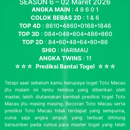
SEASON 6 – 02 Maret 2026
ANGKA MAIN
:
4 8 6 0 1
COLOK BEBAS 2D
:
1 & 6
TOP 4D
:
8610*4860*0168*1846
TOP 3D
:
084*048*604*486*860
TOP 2D
:
84*60*48*64*80*86
SHIO
:
HARIMAU
ANGKA TWINS
:
11
☆☆☆
Prediksi Bantai Togel
☆☆☆
Tetapi saat sebelum kamu berupaya togel Toto Macau
jitu malam ini tentu tembus yang diberikan oleh
master, lebih diutamakan kembali prediksi togel Toto
Macau jitu masing masing. Bocoran Toto Macau serta
prediksi Toto Macau tidak terdapat yang sempurna,
cuma saja angka ampuh yang terbuat dihitung
bersumber pada rumus para master togel yang telah