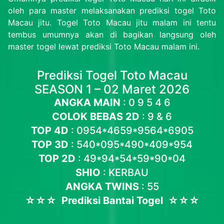
oleh para master melaksanakan prediksi togel Toto
Macau jitu. Togel Toto Macau jitu malam ini tentu
tembus umumnya akan di bagikan langsung oleh
master togel lewat prediksi Toto Macau malam ini.
Prediksi Togel Toto Macau
SEASON 1 – 02 Maret 2026
ANGKA MAIN
:
0 9 5 4 6
COLOK BEBAS 2D
:
9 & 6
TOP 4D
:
0954*4659*9564*6905
TOP 3D
:
540*095*490*409*954
TOP 2D
:
49*94*54*59*90*04
SHIO
:
KERBAU
ANGKA TWINS
:
55
☆☆☆
Prediksi Bantai Togel
☆☆☆