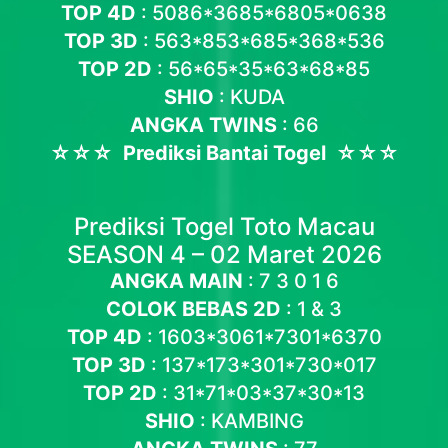
TOP 4D
:
5086*3685*6805*0638
TOP 3D
:
563*853*685*368*536
TOP 2D
:
56*65*35*63*68*85
SHIO
:
KUDA
ANGKA TWINS
:
66
☆☆☆
Prediksi Bantai Togel
☆☆☆
Prediksi Togel Toto Macau
SEASON 4 – 02 Maret 2026
ANGKA MAIN
:
7 3 0 1 6
COLOK BEBAS 2D
:
1 & 3
TOP 4D
:
1603*3061*7301*6370
TOP 3D
:
137*173*301*730*017
TOP 2D
:
31*71*03*37*30*13
SHIO
:
KAMBING