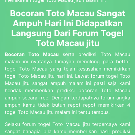
memikirkan togel Toto Macau jitu malam ini.
Bocoran Toto Macau Sangat
Ampuh Hari Ini Didapatkan
Langsung Dari Forum Togel
Toto Macau jitu
Bocoran Toto Macau
serta prediksi Toto Macau
malam ini nyatanya lumayan menolong para bettor
togel Toto Macau yang telah kesusahan memikirkan
togel Toto Macau jitu hari ini. Lewat forum togel Toto
Macau jitu sangat ampuh malam ini pasti saja kami
hendak memberikan prediksi bocoran Toto Macau
ampuh secara free. Dengan terdapatnya forum angka
ampuh kamu tidak butuh repot repot memikirkan 4
togel Toto Macau jitu malam ini tentu tembus.
Selaku forum togel Toto Macau jitu terpercaya kami
sangat bahagia bila kamu memberikan hasil prediksi