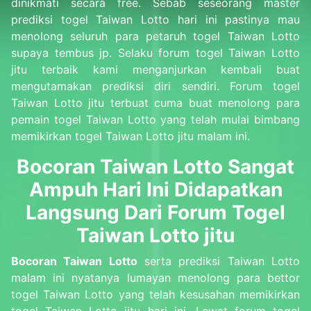
dinikmati secara free. Sebab seseorang master
prediksi togel Taiwan Lotto hari ini pastinya mau
menolong seluruh para petaruh togel Taiwan Lotto
supaya tembus jp. Selaku forum togel Taiwan Lotto
jitu terbaik kami menganjurkan kembali buat
mengutamakan prediksi diri sendiri. Forum togel
Taiwan Lotto jitu terbuat cuma buat menolong para
pemain togel Taiwan Lotto yang telah mulai bimbang
memikirkan togel Taiwan Lotto jitu malam ini.
Bocoran Taiwan Lotto Sangat
Ampuh Hari Ini Didapatkan
Langsung Dari Forum Togel
Taiwan Lotto jitu
Bocoran Taiwan Lotto
serta prediksi Taiwan Lotto
malam ini nyatanya lumayan menolong para bettor
togel Taiwan Lotto yang telah kesusahan memikirkan