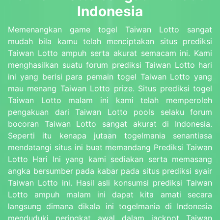
Indonesia
Memenangkan game togel Taiwan Lotto sangat
mudah bila kamu telah menciptakan situs prediksi
Taiwan Lotto ampuh serta akurat semacam ini. Kami
menghasilkan suatu forum prediksi Taiwan Lotto hari
ini yang berisi para pemain togel Taiwan Lotto yang
mau menang Taiwan Lotto prize. Situs prediksi togel
Taiwan Lotto malam ini kami telah memperoleh
pengakuan dari Taiwan Lotto pools selaku forum
bocoran Taiwan Lotto sangat akurat di Indonesia.
Seperti itu kenapa jutaan togelmania senantiasa
mendatangi situs ini buat memandang Prediksi Taiwan
Lotto Hari Ini yang kami sediakan serta memasang
angka bersumber pada kabar pada situs prediksi syair
Taiwan Lotto ini. Hasil asli konsumsi prediksi Taiwan
Lotto ampuh malam ini dapat kita amati secara
langsung dimana dikala ini togelmania di Indonesia
menduduki peringkat awal dalam jackpot Taiwan