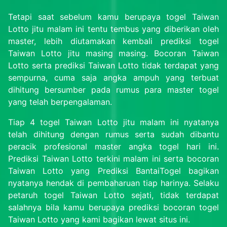
Tetapi saat sebelum kamu berupaya togel Taiwan
Lotto jitu malam ini tentu tembus yang diberikan oleh
master, lebih diutamakan kembali prediksi togel
Taiwan Lotto jitu masing masing. Bocoran Taiwan
Lotto serta prediksi Taiwan Lotto tidak terdapat yang
sempurna, cuma saja angka ampuh yang terbuat
dihitung bersumber pada rumus para master togel
yang telah berpengalaman.
Tiap 4 togel Taiwan Lotto jitu malam ini nyatanya
telah dihitung dengan rumus serta sudah dibantu
peracik profesional master angka togel hari ini.
Prediksi Taiwan Lotto terkini malam ini serta bocoran
Taiwan Lotto yang Prediksi BantaiTogel bagikan
nyatanya hendak di pembaharuan tiap harinya. Selaku
petaruh togel Taiwan Lotto sejati, tidak terdapat
salahnya bila kamu berupaya prediksi bocoran togel
Taiwan Lotto yang kami bagikan lewat situs ini.