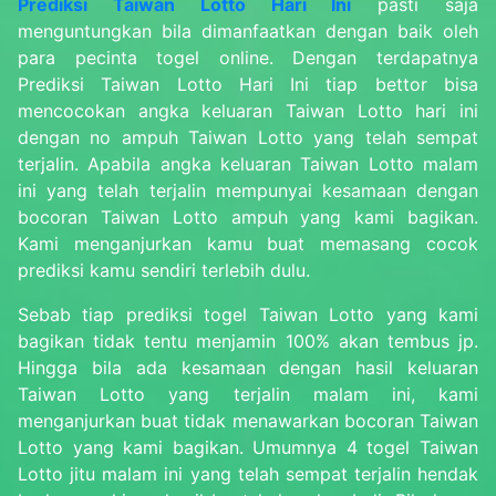
Prediksi Taiwan Lotto Hari Ini
pasti saja
menguntungkan bila dimanfaatkan dengan baik oleh
para pecinta togel online. Dengan terdapatnya
Prediksi Taiwan Lotto Hari Ini tiap bettor bisa
mencocokan angka keluaran Taiwan Lotto hari ini
dengan no ampuh Taiwan Lotto yang telah sempat
terjalin. Apabila angka keluaran Taiwan Lotto malam
ini yang telah terjalin mempunyai kesamaan dengan
bocoran Taiwan Lotto ampuh yang kami bagikan.
Kami menganjurkan kamu buat memasang cocok
prediksi kamu sendiri terlebih dulu.
Sebab tiap prediksi togel Taiwan Lotto yang kami
bagikan tidak tentu menjamin 100% akan tembus jp.
Hingga bila ada kesamaan dengan hasil keluaran
Taiwan Lotto yang terjalin malam ini, kami
menganjurkan buat tidak menawarkan bocoran Taiwan
Lotto yang kami bagikan. Umumnya 4 togel Taiwan
Lotto jitu malam ini yang telah sempat terjalin hendak