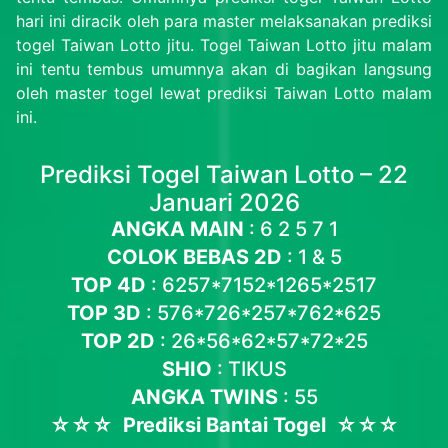
hari ini diracik oleh para master melaksanakan prediksi
togel Taiwan Lotto jitu. Togel Taiwan Lotto jitu malam
ini tentu tembus umumnya akan di bagikan langsung
oleh master togel lewat prediksi Taiwan Lotto malam
ini.
Prediksi Togel Taiwan Lotto – 22
Januari 2026
ANGKA MAIN
:
6 2 5 7 1
COLOK BEBAS 2D
:
1 & 5
TOP 4D
:
6257*7152*1265*2517
TOP 3D
:
576*726*257*762*625
TOP 2D
:
26*56*62*57*72*25
SHIO
:
TIKUS
ANGKA TWINS
:
55
☆☆☆
Prediksi Bantai Togel
☆☆☆