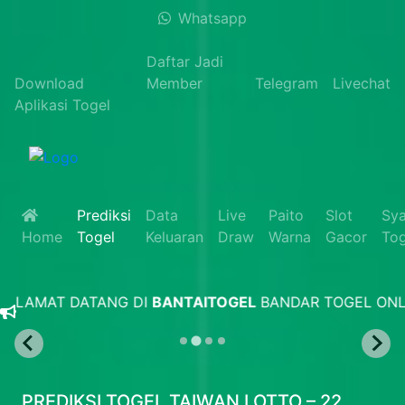
Whatsapp
Daftar Jadi
Download
Member
Telegram
Livechat
Aplikasi Togel
Prediksi
Data
Live
Paito
Slot
Sya
Home
Togel
Keluaran
Draw
Warna
Gacor
Tog
MAT DATANG DI
BANTAI
TOGEL
BANDAR TOGEL ONLINE DA
PREDIKSI TOGEL TAIWAN LOTTO – 22