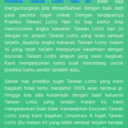
Prediksi Taiwan Lotto Hari Ini
pasti saja
menguntungkan bila dimanfaatkan dengan baik oleh
para pecinta togel online. Dengan terdapatnya
Prediksi Taiwan Lotto Hari Ini tiap bettor bisa
mencocokan angka keluaran Taiwan Lotto hari ini
dengan no ampuh Taiwan Lotto yang telah sempat
terjalin. Apabila angka keluaran Taiwan Lotto malam
ini yang telah terjalin mempunyai kesamaan dengan
bocoran Taiwan Lotto ampuh yang kami bagikan.
Kami menganjurkan kamu buat memasang cocok
prediksi kamu sendiri terlebih dulu.
Sebab tiap prediksi togel Taiwan Lotto yang kami
bagikan tidak tentu menjamin 100% akan tembus jp.
Hingga bila ada kesamaan dengan hasil keluaran
Taiwan Lotto yang terjalin malam ini, kami
menganjurkan buat tidak menawarkan bocoran Taiwan
Lotto yang kami bagikan. Umumnya 4 togel Taiwan
Lotto jitu malam ini yang telah sempat terjalin hendak