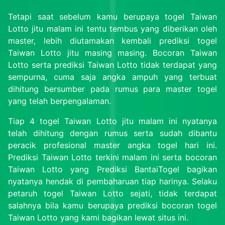
Tetapi saat sebelum kamu berupaya togel Taiwan
Lotto jitu malam ini tentu tembus yang diberikan oleh
master, lebih diutamakan kembali prediksi togel
Taiwan Lotto jitu masing masing. Bocoran Taiwan
Lotto serta prediksi Taiwan Lotto tidak terdapat yang
sempurna, cuma saja angka ampuh yang terbuat
dihitung bersumber pada rumus para master togel
yang telah berpengalaman.
Tiap 4 togel Taiwan Lotto jitu malam ini nyatanya
telah dihitung dengan rumus serta sudah dibantu
peracik profesional master angka togel hari ini.
Prediksi Taiwan Lotto terkini malam ini serta bocoran
Taiwan Lotto yang Prediksi BantaiTogel bagikan
nyatanya hendak di pembaharuan tiap harinya. Selaku
petaruh togel Taiwan Lotto sejati, tidak terdapat
salahnya bila kamu berupaya prediksi bocoran togel
Taiwan Lotto yang kami bagikan lewat situs ini.