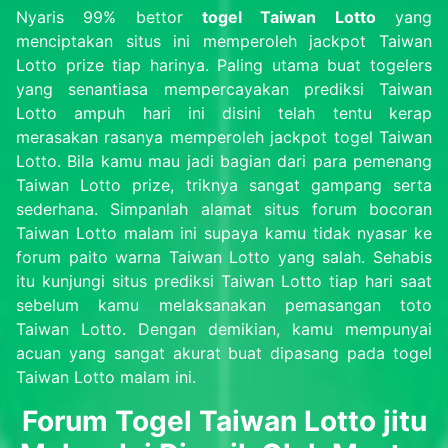
Nyaris 99% bettor
togel Taiwan Lotto
yang
menciptakan situs ini memperoleh jackpot Taiwan
Lotto prize tiap harinya. Paling utama buat togelers
yang senantiasa mempercayakan prediksi Taiwan
Lotto ampuh hari ini disini telah tentu kerap
merasakan rasanya memperoleh jackpot togel Taiwan
Lotto. Bila kamu mau jadi bagian dari para pemenang
Taiwan Lotto prize, triknya sangat gampang serta
sederhana. Simpanlah alamat situs forum bocoran
Taiwan Lotto malam ini supaya kamu tidak nyasar ke
forum paito warna Taiwan Lotto yang salah. Sehabis
itu kunjungi situs prediksi Taiwan Lotto tiap hari saat
sebelum kamu melaksanakan pemasangan toto
Taiwan Lotto. Dengan demikian, kamu mempunyai
acuan yang sangat akurat buat dipasang pada togel
Taiwan Lotto malam ini.
Forum Togel Taiwan Lotto jitu