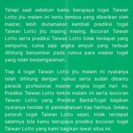
Tetapi saat sebelum kamu berupaya togel Taiwan
Lotto jitu malam ini tentu tembus yang diberikan oleh
master, lebih diutamakan kembali prediksi togel
Taiwan Lotto jitu masing masing. Bocoran Taiwan
Lotto serta prediksi Taiwan Lotto tidak terdapat yang
sempurna, cuma saja angka ampuh yang terbuat
dihitung bersumber pada rumus para master togel
yang telah berpengalaman.
Tiap 4 togel Taiwan Lotto jitu malam ini nyatanya
telah dihitung dengan rumus serta sudah dibantu
peracik profesional master angka togel hari ini.
Prediksi Taiwan Lotto terkini malam ini serta bocoran
Taiwan Lotto yang Prediksi BantaiTogel bagikan
nyatanya hendak di pembaharuan tiap harinya. Selaku
petaruh togel Taiwan Lotto sejati, tidak terdapat
salahnya bila kamu berupaya prediksi bocoran togel
Taiwan Lotto yang kami bagikan lewat situs ini.