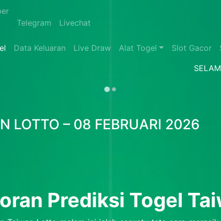
ber
Telegram
Livechat
el
Data Keluaran
Live Draw
Alat Togel
Slot Gacor
SELAMAT DATA
N LOTTO – 08 FEBRUARI 2026
oran Prediksi Togel Ta