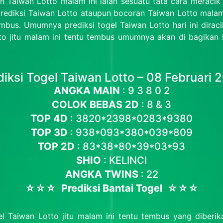
 Taiwan Lotto malam ini ialah sesuatu tata cara meracik 
. Prediksi Taiwan Lotto ataupun bocoran Taiwan Lotto ma
tembus. Umumnya prediksi togel Taiwan Lotto hari ini dirac
tto jitu malam ini tentu tembus umumnya akan di bagikan 
diksi Togel Taiwan Lotto – 08 Februari 
ANGKA MAIN
:
9 3 8 0 2
COLOK BEBAS 2D
:
8 & 3
TOP 4D
:
3820*2398*0283*9380
TOP 3D
:
938*093*380*039*809
TOP 2D
:
83*38*80*39*03*93
SHIO
:
KELINCI
ANGKA TWINS
:
22
☆☆☆
Prediksi Bantai Togel
☆☆☆
 Taiwan Lotto jitu malam ini tentu tembus yang diberik