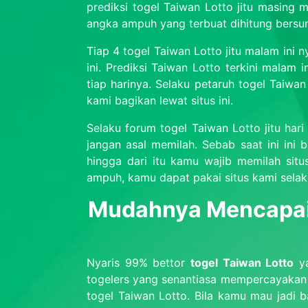
prediksi togel Taiwan Lotto jitu masing 
angka ampuh yang terbuat dihitung bersu
Tiap 4 togel Taiwan Lotto jitu malam ini 
ini. Prediksi Taiwan Lotto terkini malam
tiap harinya. Selaku petaruh togel Taiwa
kami bagikan lewat situs ini.
Selaku forum togel Taiwan Lotto jitu har
jangan asal memilah. Sebab saat ini ini
hingga dari itu kamu wajib memilah sit
ampuh, kamu dapat pakai situs kami sela
Mudahnya Mencapai
Nyaris 99% bettor
togel Taiwan Lotto
ya
togelers yang senantiasa mempercayakan p
togel Taiwan Lotto. Bila kamu mau jadi 