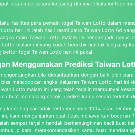
pat kita amati secara langsung dimana dikala ini togelma
selaku fasilitas para pemain togel Taiwan Lotto dalam men
 Lotto hari ini ialah hasil resmi paito Taiwan Lotto 6d y
h angka main Taiwan Lotto malam ini hendak jadi rumus 
 Lotto malam ini yang sudah berakhir hendak langsung ka
 bettor togel Taiwan Lotto hari ini pakai.
an Menggunakan Prediksi Taiwan Lotto
 menguntungkan bila dimanfaatkan dengan baik oleh para 
tor bisa mencocokan angka keluaran Taiwan Lotto hari ini
 Taiwan Lotto malam ini yang telah terjalin mempunyai ke
mu buat memasang cocok prediksi kamu sendiri terlebih du
ang kami bagikan tidak tentu menjamin 100% akan tembus 
am ini, kami menganjurkan buat tidak menawarkan bocoran
 telah sempat terjalin hendak berkemungkinan kecil buat k
 tembus jp kami merekomendasikan kamu buat mendatangi s