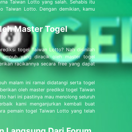
na Taiwan Lotto yang salah. Sehabis itu
oto Taiwan Lotto. Dengan demikian, kamu
Oleh Master Togel
diksi togel Taiwan Lotto? Nah disinilah
 ampuh yang diracik oleh master togel
rikan racikannya secara free yang dapat
h malam ini ramai didatangi serta togel
berikan oleh master prediksi togel Taiwan
tto hari ini pastinya mau menolong seluruh
erbaik kami menganjurkan kembali buat
ara pemain togel Taiwan Lotto yang telah
an Langsung Dari Forum