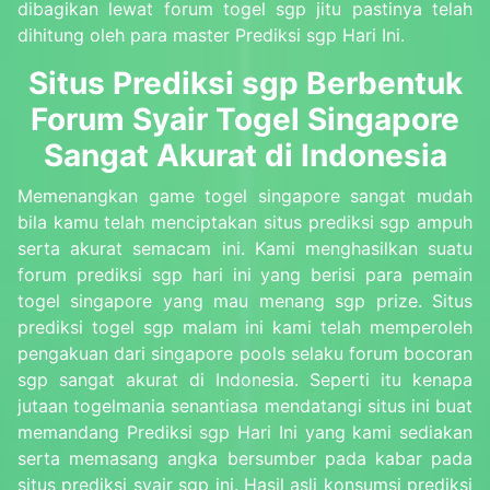
dibagikan lewat forum togel sgp jitu pastinya telah
dihitung oleh para master Prediksi sgp Hari Ini.
Situs Prediksi sgp Berbentuk
Forum Syair Togel Singapore
Sangat Akurat di Indonesia
Memenangkan game togel singapore sangat mudah
bila kamu telah menciptakan situs prediksi sgp ampuh
serta akurat semacam ini. Kami menghasilkan suatu
forum prediksi sgp hari ini yang berisi para pemain
togel singapore yang mau menang sgp prize. Situs
prediksi togel sgp malam ini kami telah memperoleh
pengakuan dari singapore pools selaku forum bocoran
sgp sangat akurat di Indonesia. Seperti itu kenapa
jutaan togelmania senantiasa mendatangi situs ini buat
memandang Prediksi sgp Hari Ini yang kami sediakan
serta memasang angka bersumber pada kabar pada
situs prediksi syair sgp ini. Hasil asli konsumsi prediksi