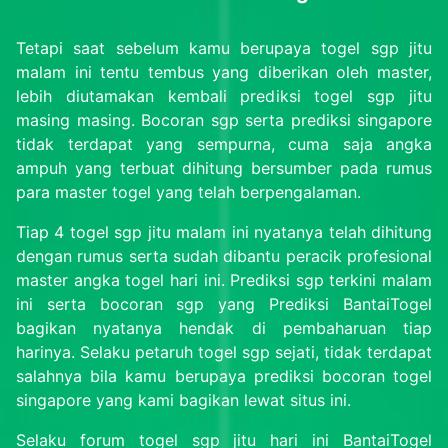
Tetapi saat sebelum kamu berupaya togel sgp jitu
malam ini tentu tembus yang diberikan oleh master,
lebih diutamakan kembali prediksi togel sgp jitu
masing masing. Bocoran sgp serta prediksi singapore
tidak terdapat yang sempurna, cuma saja angka
ampuh yang terbuat dihitung bersumber pada rumus
para master togel yang telah berpengalaman.
Tiap 4 togel sgp jitu malam ini nyatanya telah dihitung
dengan rumus serta sudah dibantu peracik profesional
master angka togel hari ini. Prediksi sgp terkini malam
ini serta bocoran sgp yang Prediksi BantaiTogel
bagikan nyatanya hendak di pembaharuan tiap
harinya. Selaku petaruh togel sgp sejati, tidak terdapat
salahnya bila kamu berupaya prediksi bocoran togel
singapore yang kami bagikan lewat situs ini.
Selaku forum togel sgp jitu hari ini BantaiTogel