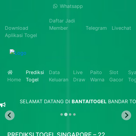
Whatsapp
Daftar Jadi
Download
Member
Telegram
Livechat
Aplikasi Togel
Prediksi
Data
Live
Paito
Slot
Sya
Home
Togel
Keluaran
Draw
Warna
Gacor
Tog
SELAMAT DATANG DI
BANTAI
TOGEL
BANDAR TOGEL O
PREDIKSI TOGEL SINGAPORE – 22