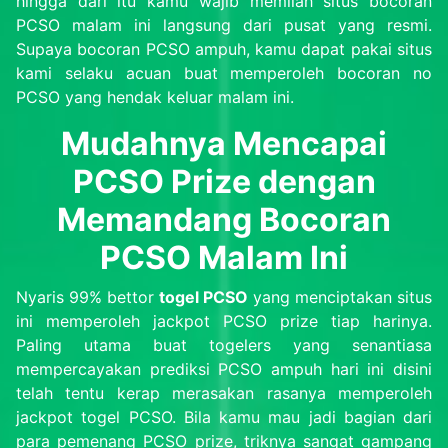
hingga dari itu kamu wajib memilah situs bocoran
PCSO malam ini langsung dari pusat yang resmi.
Supaya bocoran PCSO ampuh, kamu dapat pakai situs
kami selaku acuan buat memperoleh bocoran no
PCSO yang hendak keluar malam ini.
Mudahnya Mencapai
PCSO Prize dengan
Memandang Bocoran
PCSO Malam Ini
Nyaris 99% bettor
togel PCSO
yang menciptakan situs
ini memperoleh jackpot PCSO prize tiap harinya.
Paling utama buat togelers yang senantiasa
mempercayakan prediksi PCSO ampuh hari ini disini
telah tentu kerap merasakan rasanya memperoleh
jackpot togel PCSO. Bila kamu mau jadi bagian dari
para pemenang PCSO prize, triknya sangat gampang