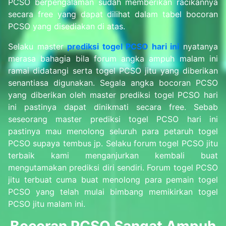
PCSO berpengalaman sudah memberikan racikannya
secara free yang dapat dilihat dalam tabel bocoran
PCSO yang disediakan di atas.
Selaku master
prediksi togel PCSO hari ini
nyatanya
merasa bahagia bila forum angka ampuh malam ini
ramai didatangi serta togel PCSO jitu yang diberikan
senantiasa digunakan. Segala angka bocoran PCSO
yang diberikan oleh master prediksi togel PCSO hari
ini pastinya dapat dinikmati secara free. Sebab
seseorang master prediksi togel PCSO hari ini
pastinya mau menolong seluruh para petaruh togel
PCSO supaya tembus jp. Selaku forum togel PCSO jitu
terbaik kami menganjurkan kembali buat
mengutamakan prediksi diri sendiri. Forum togel PCSO
jitu terbuat cuma buat menolong para pemain togel
PCSO yang telah mulai bimbang memikirkan togel
PCSO jitu malam ini.