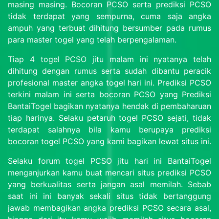
masing masing. Bocoran PCSO serta prediksi PCSO
tidak terdapat yang sempurna, cuma saja angka
ampuh yang terbuat dihitung bersumber pada rumus
para master togel yang telah berpengalaman.
Tiap 4 togel PCSO jitu malam ini nyatanya telah
dihitung dengan rumus serta sudah dibantu peracik
profesional master angka togel hari ini. Prediksi PCSO
terkini malam ini serta bocoran PCSO yang Prediksi
BantaiTogel bagikan nyatanya hendak di pembaharuan
tiap harinya. Selaku petaruh togel PCSO sejati, tidak
terdapat salahnya bila kamu berupaya prediksi
bocoran togel PCSO yang kami bagikan lewat situs ini.
Selaku forum togel PCSO jitu hari ini BantaiTogel
menganjurkan kamu buat mencari situs prediksi PCSO
yang berkualitas serta jangan asal memilah. Sebab
saat ini ini banyak sekali situs tidak bertanggung
jawab membagikan angka prediksi PCSO secara asal,