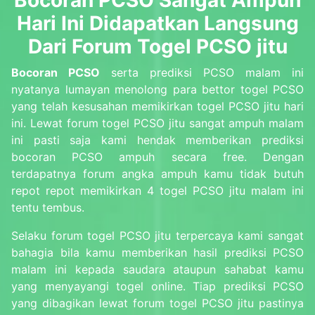
Bocoran PCSO Sangat Ampuh
Hari Ini Didapatkan Langsung
Dari Forum Togel PCSO jitu
Bocoran PCSO
serta prediksi PCSO malam ini
nyatanya lumayan menolong para bettor togel PCSO
yang telah kesusahan memikirkan togel PCSO jitu hari
ini. Lewat forum togel PCSO jitu sangat ampuh malam
ini pasti saja kami hendak memberikan prediksi
bocoran PCSO ampuh secara free. Dengan
terdapatnya forum angka ampuh kamu tidak butuh
repot repot memikirkan 4 togel PCSO jitu malam ini
tentu tembus.
Selaku forum togel PCSO jitu terpercaya kami sangat
bahagia bila kamu memberikan hasil prediksi PCSO
malam ini kepada saudara ataupun sahabat kamu
yang menyayangi togel online. Tiap prediksi PCSO
yang dibagikan lewat forum togel PCSO jitu pastinya