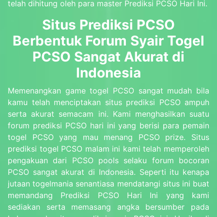
telah dihitung oleh para master Prediksi PCSO Hari Ini.
Situs Prediksi PCSO
Berbentuk Forum Syair Togel
PCSO Sangat Akurat di
Indonesia
Memenangkan game togel PCSO sangat mudah bila
kamu telah menciptakan situs prediksi PCSO ampuh
serta akurat semacam ini. Kami menghasilkan suatu
forum prediksi PCSO hari ini yang berisi para pemain
togel PCSO yang mau menang PCSO prize. Situs
prediksi togel PCSO malam ini kami telah memperoleh
pengakuan dari PCSO pools selaku forum bocoran
PCSO sangat akurat di Indonesia. Seperti itu kenapa
jutaan togelmania senantiasa mendatangi situs ini buat
memandang Prediksi PCSO Hari Ini yang kami
sediakan serta memasang angka bersumber pada