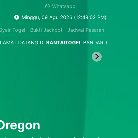
Whatsapp
Minggu, 09 Agu 2026 (
12:48:02 PM
)
Syair Togel
Bukti Jackpot
Jadwal Pasaran
TANG DI
BANTAI
TOGEL
BANDAR TOGEL ONLINE DAN SITU
 Oregon