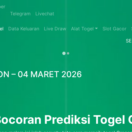
ber
Telegram
Livechat
el
Data Keluaran
Live Draw
Alat Togel
Slot Gacor
SELAMAT DA
ON – 04 MARET 2026
Bocoran Prediksi Togel