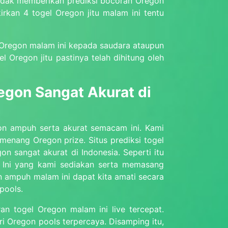
hendak memberikan prediksi bocoran Oregon
kan 4 togel Oregon jitu malam ini tentu
i Oregon malam ini kepada saudara ataupun
 Oregon jitu pastinya telah dihitung oleh
egon Sangat Akurat di
on ampuh serta akurat semacam ini. Kami
menang Oregon prize. Situs prediksi togel
 sangat akurat di Indonesia. Seperti itu
i Ini yang kami sediakan serta memasang
on ampuh malam ini dapat kita amati secara
pools.
an togel Oregon malam ini live tercepat.
ri Oregon pools terpercaya. Disamping itu,