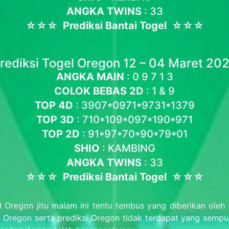
ANGKA TWINS
:
33
☆☆☆
Prediksi Bantai Togel
☆☆☆
rediksi Togel Oregon 12 – 04 Maret 20
ANGKA MAIN
:
0 9 7 1 3
COLOK BEBAS 2D
:
1 & 9
TOP 4D
:
3907*0971*9731*1379
TOP 3D
:
710*109*097*190*971
TOP 2D
:
91*97*70*90*79*01
SHIO
:
KAMBING
ANGKA TWINS
:
33
☆☆☆
Prediksi Bantai Togel
☆☆☆
Oregon jitu malam ini tentu tembus yang diberikan oleh 
n Oregon serta prediksi Oregon tidak terdapat yang semp