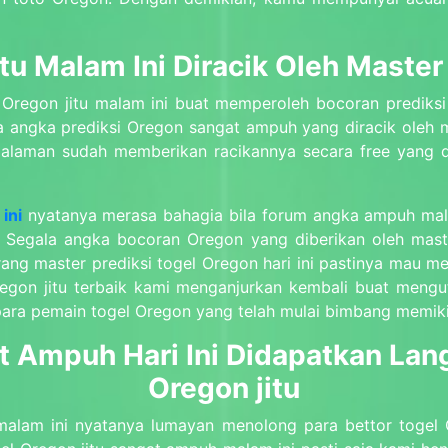
itu Malam Ini Diracik Oleh Maste
Oregon jitu malam ini buat memperoleh bocoran prediksi 
a angka prediksi Oregon sangat ampuh yang diracik oleh
ngalaman sudah memberikan racikannya secara free yang d
ini
nyatanya merasa bahagia bila forum angka ampuh mala
. Segala angka bocoran Oregon yang diberikan oleh maste
rang master prediksi togel Oregon hari ini pastinya mau m
egon jitu terbaik kami menganjurkan kembali buat menguta
ara pemain togel Oregon yang telah mulai bimbang memikir
 Ampuh Hari Ini Didapatkan Lan
Oregon jitu
malam ini nyatanya lumayan menolong para bettor togel