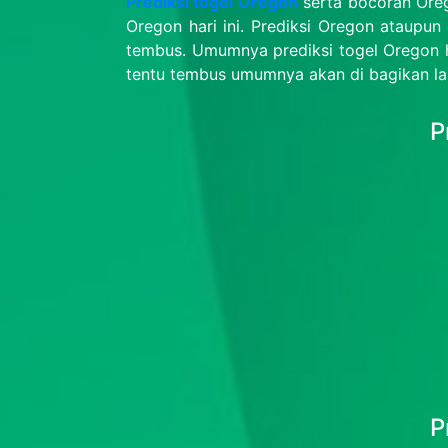
Prediksi togel Oregon
serta bocoran Orego
Oregon hari ini. Prediksi Oregon ataupu
tembus. Umumnya prediksi togel Oregon har
tentu tembus umumnya akan di bagikan lan
P
P