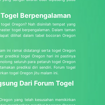
r Togel Berpengalaman
togel Oregon? Nah disinilah tempat yang
 master togel berpengalaman. Dalam taman
apat dilihat dalam tabel bocoran Oregon
m ini ramai didatangi serta togel Oregon
r prediksi togel Oregon hari ini pastinya
enolong seluruh para petaruh togel Oregon
makan prediksi diri sendiri. Forum togel
kan togel Oregon jitu malam ini.
gsung Dari Forum Togel
 Oregon yang telah kesusahan memikirkan