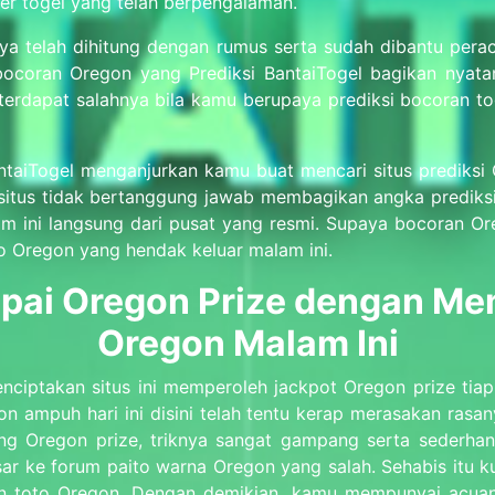
er togel yang telah berpengalaman.
ya telah dihitung dengan rumus serta sudah dibantu peraci
 bocoran Oregon yang Prediksi BantaiTogel bagikan nyat
k terdapat salahnya bila kamu berupaya prediksi bocoran t
BantaiTogel menganjurkan kamu buat mencari situs prediksi 
i situs tidak bertanggung jawab membagikan angka prediksi
m ini langsung dari pusat yang resmi. Supaya bocoran O
 Oregon yang hendak keluar malam ini.
ai Oregon Prize dengan M
Oregon Malam Ini
ciptakan situs ini memperoleh jackpot Oregon prize tiap 
 ampuh hari ini disini telah tentu kerap merasakan rasa
g Oregon prize, triknya sangat gampang serta sederhan
r ke forum paito warna Oregon yang salah. Sehabis itu kunj
 toto Oregon. Dengan demikian, kamu mempunyai acuan 