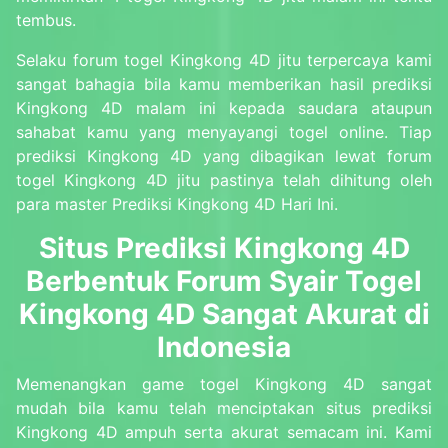
tembus.
Selaku forum togel Kingkong 4D jitu terpercaya kami
sangat bahagia bila kamu memberikan hasil prediksi
Kingkong 4D malam ini kepada saudara ataupun
sahabat kamu yang menyayangi togel online. Tiap
prediksi Kingkong 4D yang dibagikan lewat forum
togel Kingkong 4D jitu pastinya telah dihitung oleh
para master Prediksi Kingkong 4D Hari Ini.
Situs Prediksi Kingkong 4D
Berbentuk Forum Syair Togel
Kingkong 4D Sangat Akurat di
Indonesia
Memenangkan game togel Kingkong 4D sangat
mudah bila kamu telah menciptakan situs prediksi
Kingkong 4D ampuh serta akurat semacam ini. Kami