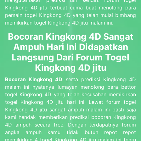
mengutamakan prediksi diri sendiri. Forum togel
Kingkong 4D jitu terbuat cuma buat menolong para
pemain togel Kingkong 4D yang telah mulai bimbang
memikirkan togel Kingkong 4D jitu malam ini.
Bocoran Kingkong 4D Sangat
Ampuh Hari Ini Didapatkan
Langsung Dari Forum Togel
Kingkong 4D jitu
Bocoran Kingkong 4D
serta prediksi Kingkong 4D
malam ini nyatanya lumayan menolong para bettor
togel Kingkong 4D yang telah kesusahan memikirkan
togel Kingkong 4D jitu hari ini. Lewat forum togel
Kingkong 4D jitu sangat ampuh malam ini pasti saja
kami hendak memberikan prediksi bocoran Kingkong
4D ampuh secara free. Dengan terdapatnya forum
angka ampuh kamu tidak butuh repot repot
memikirkan 4 togel Kingkong 4D jitu malam ini tentu