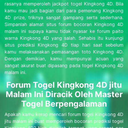
rasanya memperoleh jackpot togel Kingkong 4D. Bila
kamu mau jadi bagian dari para pemenang Kingkong
4D prize, triknya sangat gampang serta sederhana.
Simpanlah alamat situs forum bocoran Kingkong 4D
malam ini supaya kamu tidak nyasar ke forum paito
warna Kingkong 4D yang salah. Sehabis itu kunjungi
situs prediksi Kingkong 4D tiap hari saat sebelum
kamu melaksanakan pemasangan toto Kingkong 4D.
Dengan demikian, kamu mempunyai acuan yang
sangat akurat buat dipasang pada togel Kingkong 4D
malam ini.
Forum Togel Kingkong 4D jitu
Malam Ini Diracik Oleh Master
Togel Berpengalaman
Apakah kamu kerap mencari forum togel Kingkong 4D
jitu malam ini buat memperoleh bocoran prediksi togel