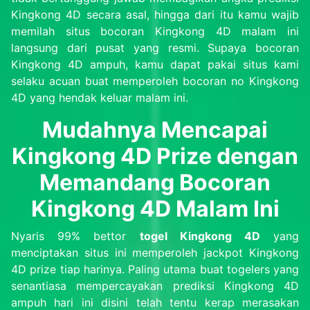
Kingkong 4D secara asal, hingga dari itu kamu wajib
memilah situs bocoran Kingkong 4D malam ini
langsung dari pusat yang resmi. Supaya bocoran
Kingkong 4D ampuh, kamu dapat pakai situs kami
selaku acuan buat memperoleh bocoran no Kingkong
4D yang hendak keluar malam ini.
Mudahnya Mencapai
Kingkong 4D Prize dengan
Memandang Bocoran
Kingkong 4D Malam Ini
Nyaris 99% bettor
togel Kingkong 4D
yang
menciptakan situs ini memperoleh jackpot Kingkong
4D prize tiap harinya. Paling utama buat togelers yang
senantiasa mempercayakan prediksi Kingkong 4D
ampuh hari ini disini telah tentu kerap merasakan