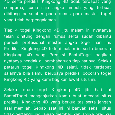
4D serta prediksi Kingkong 4D tidak terdapat yang
sempurna, cuma saja angka ampuh yang terbuat
dihitung bersumber pada rumus para master togel
yang telah berpengalaman.
Tiap 4 togel Kingkong 4D jitu malam ini nyatanya
telah dihitung dengan rumus serta sudah dibantu
peracik profesional master angka togel hari ini.
Prediksi Kingkong 4D terkini malam ini serta bocoran
Kingkong 4D yang Prediksi BantaiTogel bagikan
nyatanya hendak di pembaharuan tiap harinya. Selaku
petaruh togel Kingkong 4D sejati, tidak terdapat
salahnya bila kamu berupaya prediksi bocoran togel
Kingkong 4D yang kami bagikan lewat situs ini.
Selaku forum togel Kingkong 4D jitu hari ini
BantaiTogel menganjurkan kamu buat mencari situs
prediksi Kingkong 4D yang berkualitas serta jangan
asal memilah. Sebab saat ini ini banyak sekali situs
tidak bertanggung jawab membagikan angka prediksi