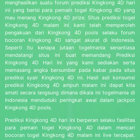
menghasilkan suatu forum prediksi Kingkong 4D hari
ini yang berisi para pemain togel Kingkong 4D yang
mau menang Kingkong 4D prize. Situs prediksi togel
Kingkong 4D malam ini kami telah memperoleh
pengakuan dari Kingkong 4D pools selaku forum
bocoran Kingkong 4D sangat akurat di Indonesia.
Seperti itu kenapa jutaan togelmania senantiasa
mendatangi situs ini buat memandang Prediksi
Kingkong 4D Hari Ini yang kami sediakan serta
memasang angka bersumber pada kabar pada situs
prediksi syair Kingkong 4D ini. Hasil asli konsumsi
prediksi Kingkong 4D ampuh malam ini dapat kita
amati secara langsung dimana dikala ini togelmania di
Indonesia menduduki peringkat awal dalam jackpot
Kingkong 4D pools.
Prediksi Kingkong 4D hari ini berperan selaku fasilitas
para pemain togel Kingkong 4D dalam mencari
bocoran togel Kingkong 4D malam ini live tercepat.