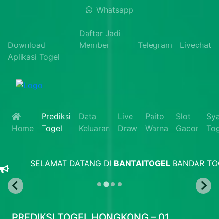
Whatsapp
Daftar Jadi
Download
Member
Telegram
Livechat
Aplikasi Togel
Prediksi
Data
Live
Paito
Slot
Sya
Home
Togel
Keluaran
Draw
Warna
Gacor
Tog
SELAMAT DATANG DI
BANTAI
TOGEL
BANDAR TOGEL O
PREDIKSI TOGEL HONGKONG – 01