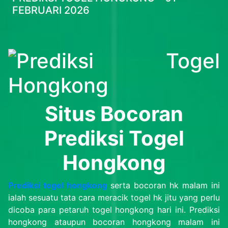
FEBRUARI 2026
Situs Bocoran
Prediksi Togel
Hongkong
Prediksi togel hongkong
serta bocoran hk malam ini
ialah sesuatu tata cara meracik togel hk jitu yang perlu
dicoba para petaruh togel hongkong hari ini. Prediksi
hongkong ataupun bocoran hongkong malam ini