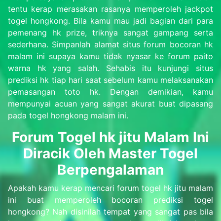
tentu kerap merasakan rasanya memperoleh jackpot
togel hongkong. Bila kamu mau jadi bagian dari para
pemenang hk prize, triknya sangat gampang serta
sederhana. Simpanlah alamat situs forum bocoran hk
malam ini supaya kamu tidak nyasar ke forum paito
warna hk yang salah. Sehabis itu kunjungi situs
prediksi hk tiap hari saat sebelum kamu melaksanakan
pemasangan toto hk. Dengan demikian, kamu
mempunyai acuan yang sangat akurat buat dipasang
pada togel hongkong malam ini.
Forum Togel hk jitu Malam Ini
Diracik Oleh Master Togel
Berpengalaman
Apakah kamu kerap mencari forum togel hk jitu malam
ini buat memperoleh bocoran prediksi togel
hongkong? Nah disinilah tempat yang sangat pas bila