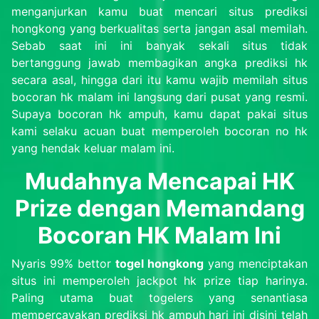
menganjurkan kamu buat mencari situs prediksi
hongkong yang berkualitas serta jangan asal memilah.
Sebab saat ini ini banyak sekali situs tidak
bertanggung jawab membagikan angka prediksi hk
secara asal, hingga dari itu kamu wajib memilah situs
bocoran hk malam ini langsung dari pusat yang resmi.
Supaya bocoran hk ampuh, kamu dapat pakai situs
kami selaku acuan buat memperoleh bocoran no hk
yang hendak keluar malam ini.
Mudahnya Mencapai HK
Prize dengan Memandang
Bocoran HK Malam Ini
Nyaris 99% bettor
togel hongkong
yang menciptakan
situs ini memperoleh jackpot hk prize tiap harinya.
Paling utama buat togelers yang senantiasa
mempercayakan prediksi hk ampuh hari ini disini telah