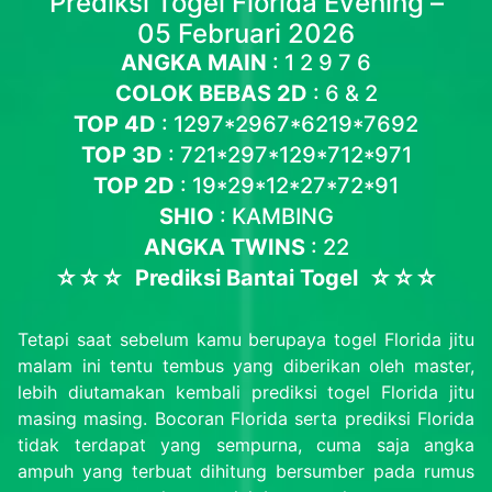
Prediksi Togel Florida Evening –
05 Februari 2026
ANGKA MAIN
:
1 2 9 7 6
COLOK BEBAS 2D
:
6 & 2
TOP 4D
:
1297*2967*6219*7692
TOP 3D
:
721*297*129*712*971
TOP 2D
:
19*29*12*27*72*91
SHIO
:
KAMBING
ANGKA TWINS
:
22
☆☆☆
Prediksi Bantai Togel
☆☆☆
Tetapi saat sebelum kamu berupaya togel Florida jitu
malam ini tentu tembus yang diberikan oleh master,
lebih diutamakan kembali prediksi togel Florida jitu
masing masing. Bocoran Florida serta prediksi Florida
tidak terdapat yang sempurna, cuma saja angka
ampuh yang terbuat dihitung bersumber pada rumus