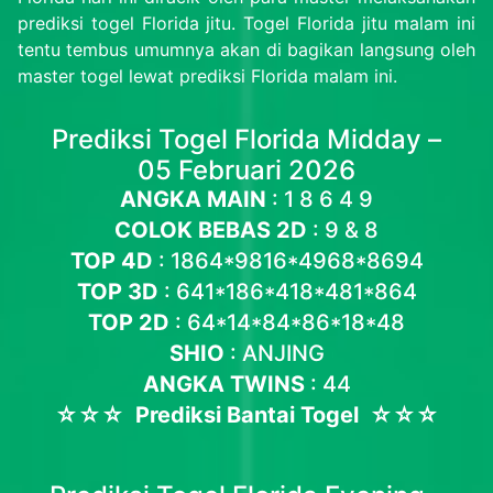
prediksi togel Florida jitu. Togel Florida jitu malam ini
tentu tembus umumnya akan di bagikan langsung oleh
master togel lewat prediksi Florida malam ini.
Prediksi Togel Florida Midday –
05 Februari 2026
ANGKA MAIN
:
1 8 6 4 9
COLOK BEBAS 2D
:
9 & 8
TOP 4D
:
1864*9816*4968*8694
TOP 3D
:
641*186*418*481*864
TOP 2D
:
64*14*84*86*18*48
SHIO
:
ANJING
ANGKA TWINS
:
44
☆☆☆
Prediksi Bantai Togel
☆☆☆