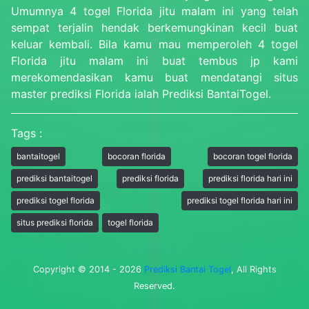
Umumnya 4 togel Florida jitu malam ini yang telah
sempat terjalin hendak berkemungkinan kecil buat
keluar kembali. Bila kamu mau memperoleh 4 togel
Florida jitu malam ini buat tembus jp kami
merekomendasikan kamu buat mendatangi situs
master prediksi Florida ialah Prediksi BantaiTogel.
Tags :
bantaitogel
bocoran florida
bocoran togel florida
prediksi bantaitogel
prediksi florida
prediksi florida hari ini
prediksi togel florida
prediksi togel florida hari ini
situs prediksi florida
togel florida
Copyright © 2014 - 2026
Prediksi Bantai Togel
, All Rights
Reserved.