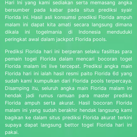
Hari Ini yang kami sediakan serta memasang angka
bersumber pada kabar pada situs prediksi syair
Florida ini. Hasil asli konsumsi prediksi Florida ampuh
malam ini dapat kita amati secara langsung dimana
dikala ini togelmania di Indonesia menduduki
peringkat awal dalam jackpot Florida pools.
Prediksi Florida hari ini berperan selaku fasilitas para
pemain togel Florida dalam mencari bocoran togel
Florida malam ini live tercepat. Prediksi angka main
Florida hari ini ialah hasil resmi paito Florida 6d yang
sudah kami kumpulkan dari Florida pools terpercaya.
Disamping itu, seluruh angka main Florida malam ini
hendak jadi rumus ramuan para master prediksi
Florida ampuh serta akurat. Hasil bocoran Florida
malam ini yang sudah berakhir hendak langsung kami
bagikan ke dalam situs prediksi Florida akurat terkini
supaya dapat langsung bettor togel Florida hari ini
pakai.