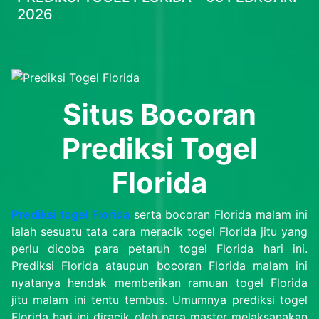
2026
Situs Bocoran
Prediksi Togel
Florida
Prediksi togel Florida
serta bocoran Florida malam ini
ialah sesuatu tata cara meracik togel Florida jitu yang
perlu dicoba para petaruh togel Florida hari ini.
Prediksi Florida ataupun bocoran Florida malam ini
nyatanya hendak memberikan ramuan togel Florida
jitu malam ini tentu tembus. Umumnya prediksi togel
Florida hari ini diracik oleh para master melaksanakan