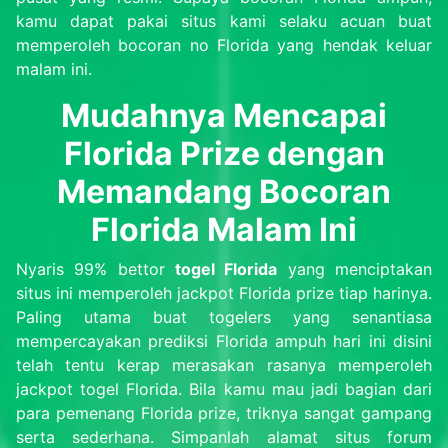
kamu dapat pakai situs kami selaku acuan buat
memperoleh bocoran no Florida yang hendak keluar
malam ini.
Mudahnya Mencapai
Florida Prize dengan
Memandang Bocoran
Florida Malam Ini
Nyaris 99% bettor
togel Florida
yang menciptakan
situs ini memperoleh jackpot Florida prize tiap harinya.
Paling utama buat togelers yang senantiasa
mempercayakan prediksi Florida ampuh hari ini disini
telah tentu kerap merasakan rasanya memperoleh
jackpot togel Florida. Bila kamu mau jadi bagian dari
para pemenang Florida prize, triknya sangat gampang
serta sederhana. Simpanlah alamat situs forum