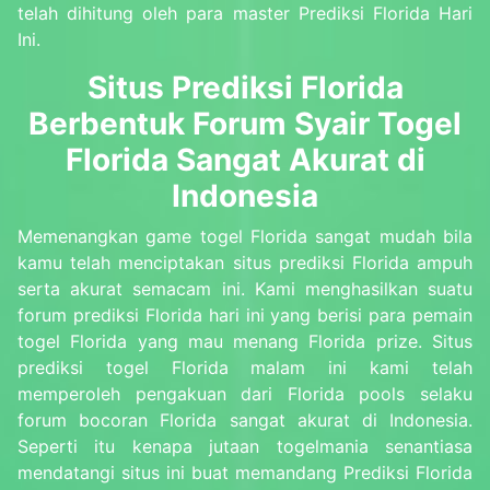
telah dihitung oleh para master Prediksi Florida Hari
Ini.
Situs Prediksi Florida
Berbentuk Forum Syair Togel
Florida Sangat Akurat di
Indonesia
Memenangkan game togel Florida sangat mudah bila
kamu telah menciptakan situs prediksi Florida ampuh
serta akurat semacam ini. Kami menghasilkan suatu
forum prediksi Florida hari ini yang berisi para pemain
togel Florida yang mau menang Florida prize. Situs
prediksi togel Florida malam ini kami telah
memperoleh pengakuan dari Florida pools selaku
forum bocoran Florida sangat akurat di Indonesia.
Seperti itu kenapa jutaan togelmania senantiasa
mendatangi situs ini buat memandang Prediksi Florida