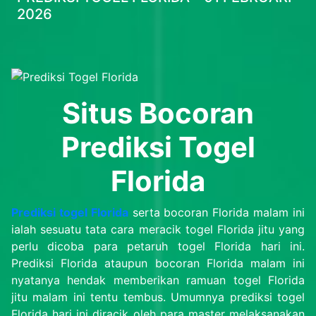
2026
Situs Bocoran
Prediksi Togel
Florida
Prediksi togel Florida
serta bocoran Florida malam ini
ialah sesuatu tata cara meracik togel Florida jitu yang
perlu dicoba para petaruh togel Florida hari ini.
Prediksi Florida ataupun bocoran Florida malam ini
nyatanya hendak memberikan ramuan togel Florida
jitu malam ini tentu tembus. Umumnya prediksi togel
Florida hari ini diracik oleh para master melaksanakan