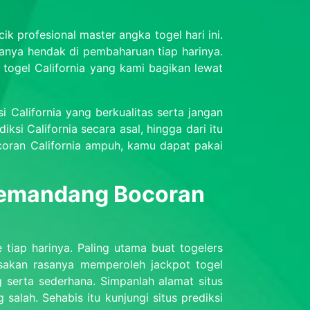
ik profesional master angka togel hari ini.
atanya hendak di pembaharuan tiap harinya.
n togel California yang kami bagikan lewat
i California yang berkualitas serta jangan
si California secara asal, hingga dari itu
coran California ampuh, kamu dapat pakai
Memandang Bocoran
 tiap harinya. Paling utama buat togelers
asakan rasanya memperoleh jackpot togel
g serta sederhana. Simpanlah alamat situs
alah. Sehabis itu kunjungi situs prediksi