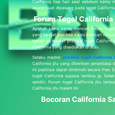
California tiap hari saat sebelum kamu
akurat buat dipasang pada togel Californi
Forum Togel California
Apakah kamu kerap mencari forum togel C
yang sangat pas bila kamu mencari rumus 
taman ini master prediksi togel Califor
California yang disediakan di atas.
Selaku master
prediksi togel California h
California jitu yang diberikan senantiasa
ini pastinya dapat dinikmati secara free.
togel California supaya tembus jp. Sela
sendiri. Forum togel California jitu te
California jitu malam ini.
Bocoran California 