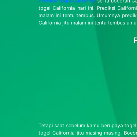
Prediksi togel California
serta bocoran Cal
togel California hari ini. Prediksi Cali
malam ini tentu tembus. Umumnya prediksi 
California jitu malam ini tentu tembus um
P
Tetapi saat sebelum kamu berupaya togel C
togel California jitu masing masing. Boc