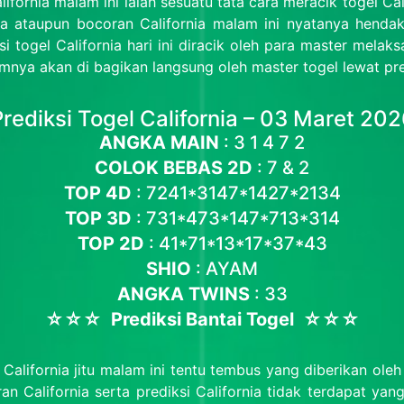
ifornia malam ini ialah sesuatu tata cara meracik togel Cal
fornia ataupun bocoran California malam ini nyatanya henda
togel California hari ini diracik oleh para master melaksan
umnya akan di bagikan langsung oleh master togel lewat pred
rediksi Togel California – 03 Maret 20
ANGKA MAIN
:
3 1 4 7 2
COLOK BEBAS 2D
:
7 & 2
TOP 4D
:
7241*3147*1427*2134
TOP 3D
:
731*473*147*713*314
TOP 2D
:
41*71*13*17*37*43
SHIO
:
AYAM
ANGKA TWINS
:
33
☆☆☆
Prediksi Bantai Togel
☆☆☆
alifornia jitu malam ini tentu tembus yang diberikan oleh
oran California serta prediksi California tidak terdapat 