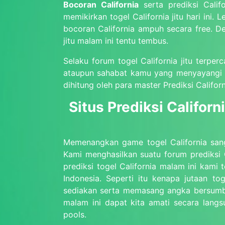
Bocoran California
serta prediksi Calif
memikirkan togel California jitu hari ini
bocoran California ampuh secara free. D
jitu malam ini tentu tembus.
Selaku forum togel California jitu terpe
ataupun sahabat kamu yang menyayangi tog
dihitung oleh para master Prediksi Californi
Situs Prediksi Califor
Memenangkan game togel California sang
Kami menghasilkan suatu forum prediksi C
prediksi togel California malam ini kami
Indonesia. Seperti itu kenapa jutaan to
sediakan serta memasang angka bersumber 
malam ini dapat kita amati secara langs
pools.