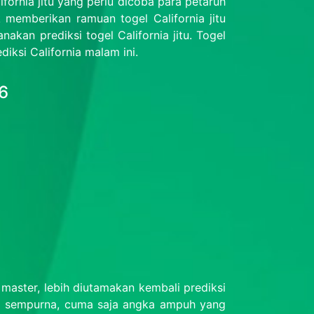
ifornia jitu yang perlu dicoba para petaruh
k memberikan ramuan togel California jitu
akan prediksi togel California jitu. Togel
iksi California malam ini.
26
 master, lebih diutamakan kembali prediksi
yang sempurna, cuma saja angka ampuh yang