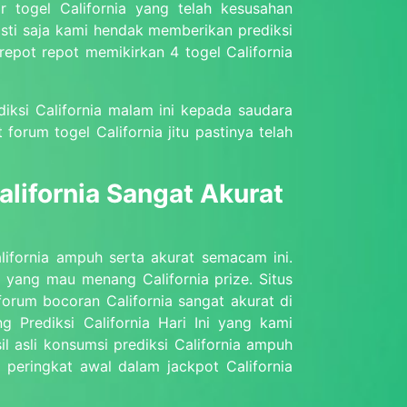
 togel California yang telah kesusahan
pasti saja kami hendak memberikan prediksi
epot repot memikirkan 4 togel California
diksi California malam ini kepada saudara
orum togel California jitu pastinya telah
alifornia Sangat Akurat
ifornia ampuh serta akurat semacam ini.
a yang mau menang California prize. Situs
forum bocoran California sangat akurat di
g Prediksi California Hari Ini yang kami
l asli konsumsi prediksi California ampuh
 peringkat awal dalam jackpot California