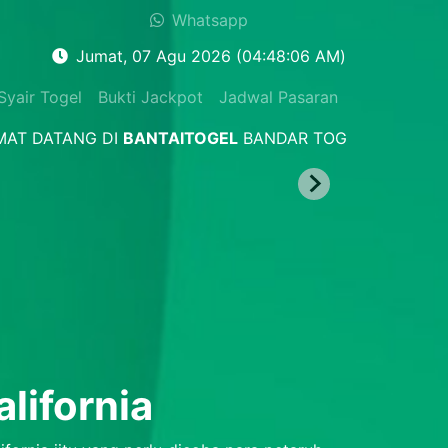
Whatsapp
Jumat, 07 Agu 2026 (
04:48:06 AM
)
Syair Togel
Bukti Jackpot
Jadwal Pasaran
ANG DI
BANTAI
TOGEL
BANDAR TOGEL ONLINE DAN SITUS
lifornia