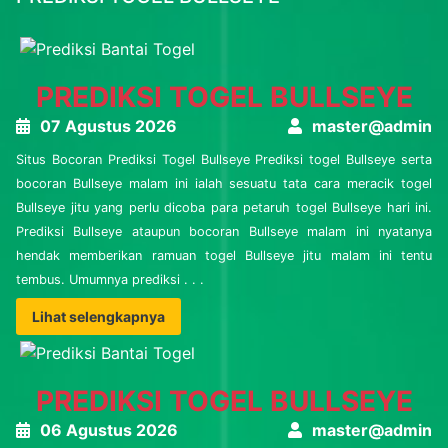
PREDIKSI TOGEL BULLSEYE
07 Agustus 2026
master@admin
Situs Bocoran Prediksi Togel Bullseye Prediksi togel Bullseye serta
bocoran Bullseye malam ini ialah sesuatu tata cara meracik togel
Bullseye jitu yang perlu dicoba para petaruh togel Bullseye hari ini.
Prediksi Bullseye ataupun bocoran Bullseye malam ini nyatanya
hendak memberikan ramuan togel Bullseye jitu malam ini tentu
tembus. Umumnya prediksi . . .
Lihat selengkapnya
PREDIKSI TOGEL BULLSEYE
06 Agustus 2026
master@admin