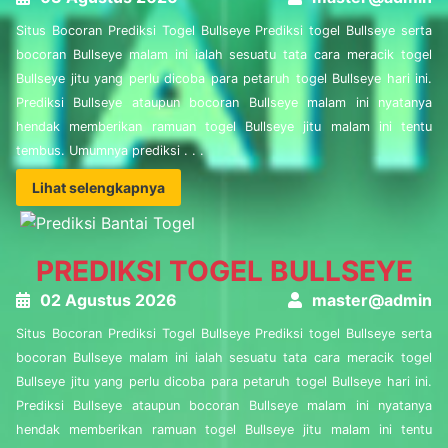
Situs Bocoran Prediksi Togel Bullseye Prediksi togel Bullseye serta
bocoran Bullseye malam ini ialah sesuatu tata cara meracik togel
Bullseye jitu yang perlu dicoba para petaruh togel Bullseye hari ini.
Prediksi Bullseye ataupun bocoran Bullseye malam ini nyatanya
hendak memberikan ramuan togel Bullseye jitu malam ini tentu
tembus. Umumnya prediksi . . .
Lihat selengkapnya
PREDIKSI TOGEL BULLSEYE
02 Agustus 2026
master@admin
Situs Bocoran Prediksi Togel Bullseye Prediksi togel Bullseye serta
bocoran Bullseye malam ini ialah sesuatu tata cara meracik togel
Bullseye jitu yang perlu dicoba para petaruh togel Bullseye hari ini.
Prediksi Bullseye ataupun bocoran Bullseye malam ini nyatanya
hendak memberikan ramuan togel Bullseye jitu malam ini tentu