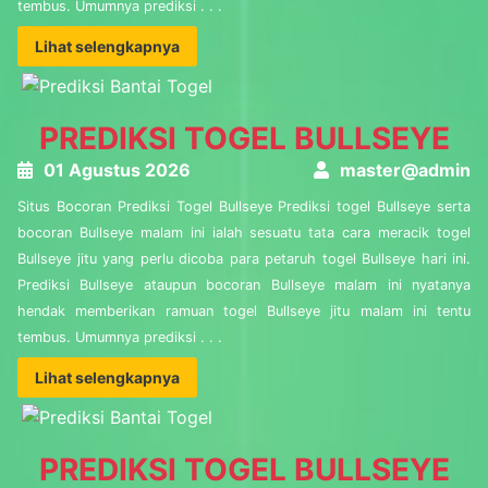
tembus. Umumnya prediksi . . .
Lihat selengkapnya
PREDIKSI TOGEL BULLSEYE
01 Agustus 2026
master@admin
Situs Bocoran Prediksi Togel Bullseye Prediksi togel Bullseye serta
bocoran Bullseye malam ini ialah sesuatu tata cara meracik togel
Bullseye jitu yang perlu dicoba para petaruh togel Bullseye hari ini.
Prediksi Bullseye ataupun bocoran Bullseye malam ini nyatanya
hendak memberikan ramuan togel Bullseye jitu malam ini tentu
tembus. Umumnya prediksi . . .
Lihat selengkapnya
PREDIKSI TOGEL BULLSEYE