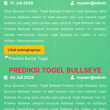
31 Juli 2026
master@admin
Situs Bocoran Prediksi Togel Bullseye Prediksi togel Bullseye serta
bocoran Bullseye malam ini ialah sesuatu tata cara meracik togel
Bullseye jitu yang perlu dicoba para petaruh togel Bullseye hari ini.
Prediksi Bullseye ataupun bocoran Bullseye malam ini nyatanya
hendak memberikan ramuan togel Bullseye jitu malam ini tentu
tembus. Umumnya prediksi . . .
Lihat selengkapnya
PREDIKSI TOGEL BULLSEYE
30 Juli 2026
master@admin
Situs Bocoran Prediksi Togel Bullseye Prediksi togel Bullseye serta
bocoran Bullseye malam ini ialah sesuatu tata cara meracik togel
Bullseye jitu yang perlu dicoba para petaruh togel Bullseye hari ini.
Prediksi Bullseye ataupun bocoran Bullseye malam ini nyatanya
hendak memberikan ramuan togel Bullseye jitu malam ini tentu