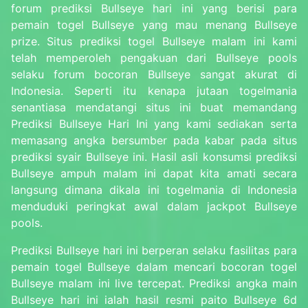
forum prediksi Bullseye hari ini yang berisi para
pemain togel Bullseye yang mau menang Bullseye
prize. Situs prediksi togel Bullseye malam ini kami
telah memperoleh pengakuan dari Bullseye pools
selaku forum bocoran Bullseye sangat akurat di
Indonesia. Seperti itu kenapa jutaan togelmania
senantiasa mendatangi situs ini buat memandang
Prediksi Bullseye Hari Ini yang kami sediakan serta
memasang angka bersumber pada kabar pada situs
prediksi syair Bullseye ini. Hasil asli konsumsi prediksi
Bullseye ampuh malam ini dapat kita amati secara
langsung dimana dikala ini togelmania di Indonesia
menduduki peringkat awal dalam jackpot Bullseye
pools.
Prediksi Bullseye hari ini berperan selaku fasilitas para
pemain togel Bullseye dalam mencari bocoran togel
Bullseye malam ini live tercepat. Prediksi angka main
Bullseye hari ini ialah hasil resmi paito Bullseye 6d