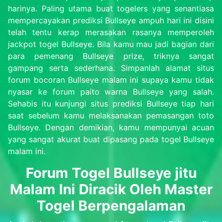
harinya. Paling utama buat togelers yang senantiasa
mempercayakan prediksi Bullseye ampuh hari ini disini
telah tentu kerap merasakan rasanya memperoleh
jackpot togel Bullseye. Bila kamu mau jadi bagian dari
para pemenang Bullseye prize, triknya sangat
gampang serta sederhana. Simpanlah alamat situs
forum bocoran Bullseye malam ini supaya kamu tidak
nyasar ke forum paito warna Bullseye yang salah.
Sehabis itu kunjungi situs prediksi Bullseye tiap hari
saat sebelum kamu melaksanakan pemasangan toto
Bullseye. Dengan demikian, kamu mempunyai acuan
yang sangat akurat buat dipasang pada togel Bullseye
malam ini.
Forum Togel Bullseye jitu
Malam Ini Diracik Oleh Master
Togel Berpengalaman