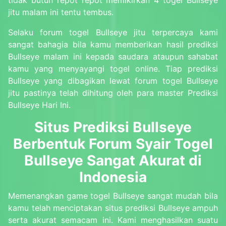
tidak butuh repot repot memikirkan 4 togel Bullseye
jitu malam ini tentu tembus.
Selaku forum togel Bullseye jitu terpercaya kami
sangat bahagia bila kamu memberikan hasil prediksi
Bullseye malam ini kepada saudara ataupun sahabat
kamu yang menyayangi togel online. Tiap prediksi
Bullseye yang dibagikan lewat forum togel Bullseye
jitu pastinya telah dihitung oleh para master Prediksi
Bullseye Hari Ini.
Situs Prediksi Bullseye
Berbentuk Forum Syair Togel
Bullseye Sangat Akurat di
Indonesia
Memenangkan game togel Bullseye sangat mudah bila
kamu telah menciptakan situs prediksi Bullseye ampuh
serta akurat semacam ini. Kami menghasilkan suatu