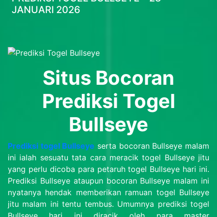
JANUARI 2026
Situs Bocoran
Prediksi Togel
Bullseye
Prediksi togel Bullseye
serta bocoran Bullseye malam
ini ialah sesuatu tata cara meracik togel Bullseye jitu
yang perlu dicoba para petaruh togel Bullseye hari ini.
Prediksi Bullseye ataupun bocoran Bullseye malam ini
nyatanya hendak memberikan ramuan togel Bullseye
jitu malam ini tentu tembus. Umumnya prediksi togel
Bullseye hari ini diracik oleh para master