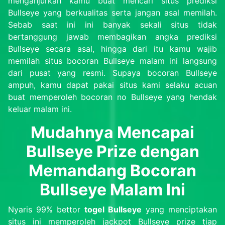
menganjurkan kamu buat mencari situs prediksi
Bullseye yang berkualitas serta jangan asal memilah.
Sebab saat ini ini banyak sekali situs tidak
bertanggung jawab membagikan angka prediksi
Bullseye secara asal, hingga dari itu kamu wajib
memilah situs bocoran Bullseye malam ini langsung
dari pusat yang resmi. Supaya bocoran Bullseye
ampuh, kamu dapat pakai situs kami selaku acuan
buat memperoleh bocoran no Bullseye yang hendak
keluar malam ini.
Mudahnya Mencapai
Bullseye Prize dengan
Memandang Bocoran
Bullseye Malam Ini
Nyaris 99% bettor
togel Bullseye
yang menciptakan
situs ini memperoleh jackpot Bullseye prize tiap