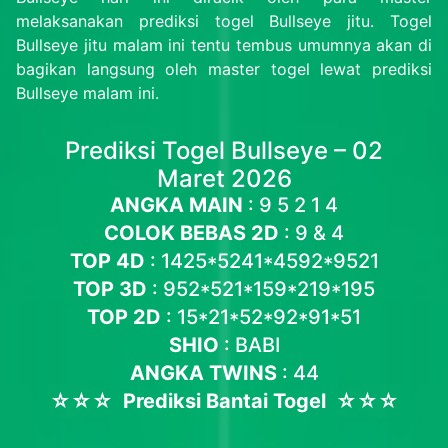
melaksanakan prediksi togel Bullseye jitu. Togel
Bullseye jitu malam ini tentu tembus umumnya akan di
bagikan langsung oleh master togel lewat prediksi
Bullseye malam ini.
Prediksi Togel Bullseye – 02
Maret 2026
ANGKA MAIN
:
9 5 2 1 4
COLOK BEBAS 2D
:
9 & 4
TOP 4D
:
1425*5241*4592*9521
TOP 3D
:
952*521*159*219*195
TOP 2D
:
15*21*52*92*91*51
SHIO
:
BABI
ANGKA TWINS
:
44
☆☆☆
Prediksi Bantai Togel
☆☆☆