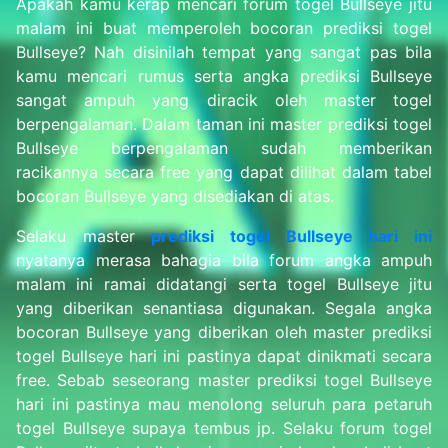
Apakah kamu kerap mencari forum togel Bullseye jitu
malam ini buat memperoleh bocoran prediksi togel
Bullseye? Nah disinilah tempat yang sangat pas bila
kamu mencari rumus serta angka prediksi Bullseye
sangat ampuh yang diracik oleh master togel
berpengalaman. Dalam taman ini master prediksi togel
Bullseye berpengalaman sudah memberikan
racikannya secara free yang dapat dilihat dalam tabel
bocoran Bullseye yang disediakan di atas.
Selaku master
prediksi togel Bullseye hari ini
nyatanya merasa bahagia bila forum angka ampuh
malam ini ramai didatangi serta togel Bullseye jitu
yang diberikan senantiasa digunakan. Segala angka
bocoran Bullseye yang diberikan oleh master prediksi
togel Bullseye hari ini pastinya dapat dinikmati secara
free. Sebab seseorang master prediksi togel Bullseye
hari ini pastinya mau menolong seluruh para petaruh
togel Bullseye supaya tembus jp. Selaku forum togel