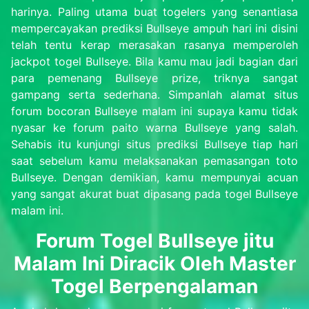
harinya. Paling utama buat togelers yang senantiasa
mempercayakan prediksi Bullseye ampuh hari ini disini
telah tentu kerap merasakan rasanya memperoleh
jackpot togel Bullseye. Bila kamu mau jadi bagian dari
para pemenang Bullseye prize, triknya sangat
gampang serta sederhana. Simpanlah alamat situs
forum bocoran Bullseye malam ini supaya kamu tidak
nyasar ke forum paito warna Bullseye yang salah.
Sehabis itu kunjungi situs prediksi Bullseye tiap hari
saat sebelum kamu melaksanakan pemasangan toto
Bullseye. Dengan demikian, kamu mempunyai acuan
yang sangat akurat buat dipasang pada togel Bullseye
malam ini.
Forum Togel Bullseye jitu
Malam Ini Diracik Oleh Master
Togel Berpengalaman