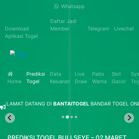
Whatsapp
Daftar Jadi
Download
Member
Telegram
Livechat
Aplikasi Togel
Prediksi
Data
Live
Paito
Slot
Sya
Home
Togel
Keluaran
Draw
Warna
Gacor
Tog
MAT DATANG DI
BANTAI
TOGEL
BANDAR TOGEL ONLINE D
PREDIKSI TOGEL BULLSEYE – 02 MARET