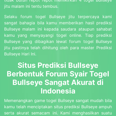
tidak butuh repot repot memikirkan 4 togel Bullseye
jitu malam ini tentu tembus.
Selaku forum togel Bullseye jitu terpercaya kami
sangat bahagia bila kamu memberikan hasil prediksi
Bullseye malam ini kepada saudara ataupun sahabat
kamu yang menyayangi togel online. Tiap prediksi
Bullseye yang dibagikan lewat forum togel Bullseye
jitu pastinya telah dihitung oleh para master Prediksi
Bullseye Hari Ini.
Situs Prediksi Bullseye
Berbentuk Forum Syair Togel
Bullseye Sangat Akurat di
Indonesia
Memenangkan game togel Bullseye sangat mudah bila
kamu telah menciptakan situs prediksi Bullseye ampuh
serta akurat semacam ini. Kami menghasilkan suatu