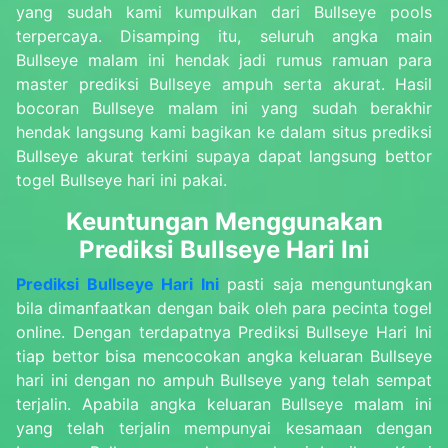
yang sudah kami kumpulkan dari Bullseye pools
terpercaya. Disamping itu, seluruh angka main
Bullseye malam ini hendak jadi rumus ramuan para
master prediksi Bullseye ampuh serta akurat. Hasil
bocoran Bullseye malam ini yang sudah berakhir
hendak langsung kami bagikan ke dalam situs prediksi
Bullseye akurat terkini supaya dapat langsung bettor
togel Bullseye hari ini pakai.
Keuntungan Menggunakan
Prediksi Bullseye Hari Ini
Prediksi Bullseye Hari Ini
pasti saja menguntungkan
bila dimanfaatkan dengan baik oleh para pecinta togel
online. Dengan terdapatnya Prediksi Bullseye Hari Ini
tiap bettor bisa mencocokan angka keluaran Bullseye
hari ini dengan no ampuh Bullseye yang telah sempat
terjalin. Apabila angka keluaran Bullseye malam ini
yang telah terjalin mempunyai kesamaan dengan