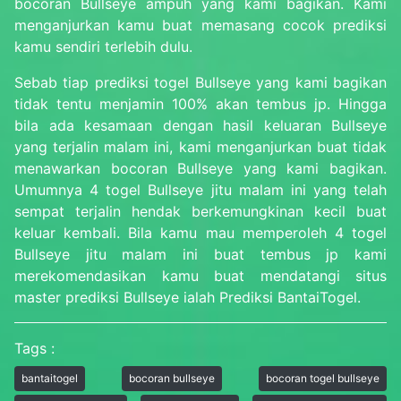
bocoran Bullseye ampuh yang kami bagikan. Kami
menganjurkan kamu buat memasang cocok prediksi
kamu sendiri terlebih dulu.
Sebab tiap prediksi togel Bullseye yang kami bagikan
tidak tentu menjamin 100% akan tembus jp. Hingga
bila ada kesamaan dengan hasil keluaran Bullseye
yang terjalin malam ini, kami menganjurkan buat tidak
menawarkan bocoran Bullseye yang kami bagikan.
Umumnya 4 togel Bullseye jitu malam ini yang telah
sempat terjalin hendak berkemungkinan kecil buat
keluar kembali. Bila kamu mau memperoleh 4 togel
Bullseye jitu malam ini buat tembus jp kami
merekomendasikan kamu buat mendatangi situs
master prediksi Bullseye ialah Prediksi BantaiTogel.
Tags :
bantaitogel
bocoran bullseye
bocoran togel bullseye