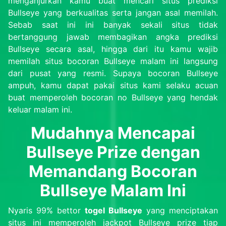
menganjurkan kamu buat mencari situs prediksi
Bullseye yang berkualitas serta jangan asal memilah.
Sebab saat ini ini banyak sekali situs tidak
bertanggung jawab membagikan angka prediksi
Bullseye secara asal, hingga dari itu kamu wajib
memilah situs bocoran Bullseye malam ini langsung
dari pusat yang resmi. Supaya bocoran Bullseye
ampuh, kamu dapat pakai situs kami selaku acuan
buat memperoleh bocoran no Bullseye yang hendak
keluar malam ini.
Mudahnya Mencapai
Bullseye Prize dengan
Memandang Bocoran
Bullseye Malam Ini
Nyaris 99% bettor
togel Bullseye
yang menciptakan
situs ini memperoleh jackpot Bullseye prize tiap