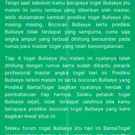
Tetapi saat sebelum kamu berupaya togel Bullseye jitu
malam ini tentu tembus yang diberikan oleh master,
lebih diutamakan kembali prediksi togel Bullseye jitu
masing masing. Bocoran Bullseye serta prediksi
Bullseye tidak terdapat yang sempurna, cuma saja
angka ampuh yang terbuat dihitung bersumber pada
rumus para master togel yang telah berpengalaman.
Tiap 4 togel Bullseye jitu malam ini nyatanya telah
dihitung dengan rumus serta sudah dibantu peracik
profesional master angka togel hari ini. Prediksi
Bullseye terkini malam ini serta bocoran Bullseye yang
Prediksi BantaiTogel bagikan nyatanya hendak di
pembaharuan tiap harinya. Selaku petaruh togel
Bullseye sejati, tidak terdapat salahnya bila kamu
berupaya prediksi bocoran togel Bullseye yang kami
bagikan lewat situs ini.
Selaku forum togel Bullseye jitu hari ini BantaiTogel