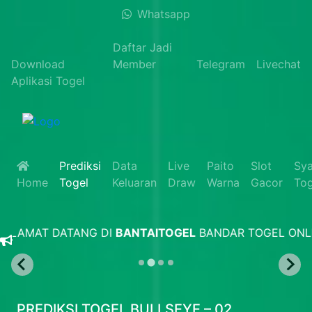
Whatsapp
Daftar Jadi
Download
Member
Telegram
Livechat
Aplikasi Togel
Prediksi
Data
Live
Paito
Slot
Sya
Home
Togel
Keluaran
Draw
Warna
Gacor
Tog
MAT DATANG DI
BANTAI
TOGEL
BANDAR TOGEL ONLINE D
PREDIKSI TOGEL BULLSEYE – 02