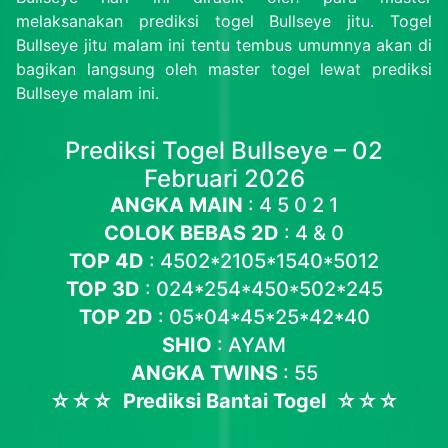
melaksanakan prediksi togel Bullseye jitu. Togel
Bullseye jitu malam ini tentu tembus umumnya akan di
bagikan langsung oleh master togel lewat prediksi
Bullseye malam ini.
Prediksi Togel Bullseye – 02
Februari 2026
ANGKA MAIN
:
4 5 0 2 1
COLOK BEBAS 2D
:
4 & 0
TOP 4D
:
4502*2105*1540*5012
TOP 3D
:
024*254*450*502*245
TOP 2D
:
05*04*45*25*42*40
SHIO
:
AYAM
ANGKA TWINS
:
55
☆☆☆
Prediksi Bantai Togel
☆☆☆