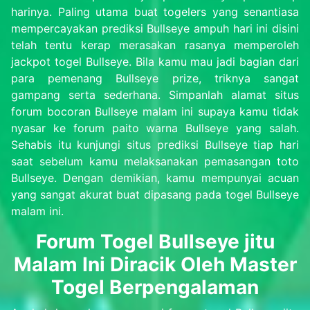
harinya. Paling utama buat togelers yang senantiasa
mempercayakan prediksi Bullseye ampuh hari ini disini
telah tentu kerap merasakan rasanya memperoleh
jackpot togel Bullseye. Bila kamu mau jadi bagian dari
para pemenang Bullseye prize, triknya sangat
gampang serta sederhana. Simpanlah alamat situs
forum bocoran Bullseye malam ini supaya kamu tidak
nyasar ke forum paito warna Bullseye yang salah.
Sehabis itu kunjungi situs prediksi Bullseye tiap hari
saat sebelum kamu melaksanakan pemasangan toto
Bullseye. Dengan demikian, kamu mempunyai acuan
yang sangat akurat buat dipasang pada togel Bullseye
malam ini.
Forum Togel Bullseye jitu
Malam Ini Diracik Oleh Master
Togel Berpengalaman