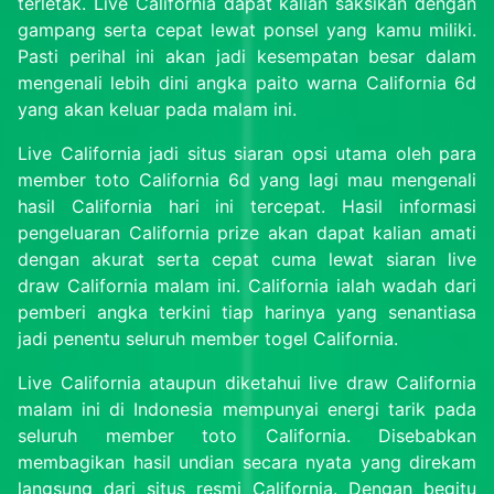
terletak. Live California dapat kalian saksikan dengan
gampang serta cepat lewat ponsel yang kamu miliki.
Pasti perihal ini akan jadi kesempatan besar dalam
mengenali lebih dini angka paito warna California 6d
yang akan keluar pada malam ini.
Live California jadi situs siaran opsi utama oleh para
member toto California 6d yang lagi mau mengenali
hasil California hari ini tercepat. Hasil informasi
pengeluaran California prize akan dapat kalian amati
dengan akurat serta cepat cuma lewat siaran live
draw California malam ini. California ialah wadah dari
pemberi angka terkini tiap harinya yang senantiasa
jadi penentu seluruh member togel California.
Live California ataupun diketahui live draw California
malam ini di Indonesia mempunyai energi tarik pada
seluruh member toto California. Disebabkan
membagikan hasil undian secara nyata yang direkam
langsung dari situs resmi California. Dengan begitu