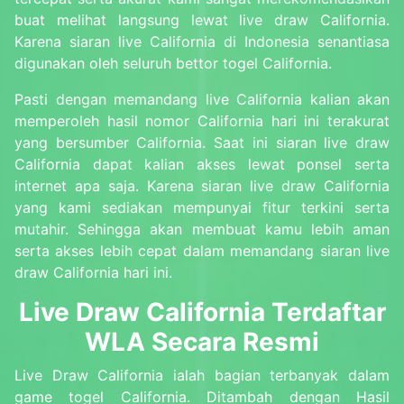
buat melihat langsung lewat live draw California.
Karena siaran live California di Indonesia senantiasa
digunakan oleh seluruh bettor togel California.
Pasti dengan memandang live California kalian akan
memperoleh hasil nomor California hari ini terakurat
yang bersumber California. Saat ini siaran live draw
California dapat kalian akses lewat ponsel serta
internet apa saja. Karena siaran live draw California
yang kami sediakan mempunyai fitur terkini serta
mutahir. Sehingga akan membuat kamu lebih aman
serta akses lebih cepat dalam memandang siaran live
draw California hari ini.
Live Draw California Terdaftar
WLA Secara Resmi
Live Draw California ialah bagian terbanyak dalam
game togel California. Ditambah dengan Hasil