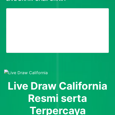
Live Draw California
Resmi serta
Terpercaya